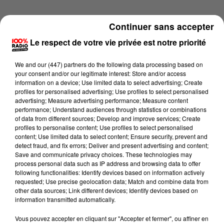
Continuer sans accepter
Le respect de votre vie privée est notre priorité
We and
our (447) partners
do the following data processing based on
your consent and/or our legitimate interest: Store and/or access
information on a device; Use limited data to select advertising; Create
profiles for personalised advertising; Use profiles to select personalised
advertising; Measure advertising performance; Measure content
performance; Understand audiences through statistics or combinations
of data from different sources; Develop and improve services; Create
profiles to personalise content; Use profiles to select personalised
content; Use limited data to select content; Ensure security, prevent and
detect fraud, and fix errors; Deliver and present advertising and content;
Lecture (1 min 9 sec)
Save and communicate privacy choices. These technologies may
process personal data such as IP address and browsing data to offer
following functionalities: Identify devices based on information actively
requested; Use precise geolocation data; Match and combine data from
other data sources; Link different devices; Identify devices based on
100%
information transmitted automatically.
100% Radio l'agenda du Lot
Vous pouvez accepter en cliquant sur "Accepter et fermer", ou affiner en