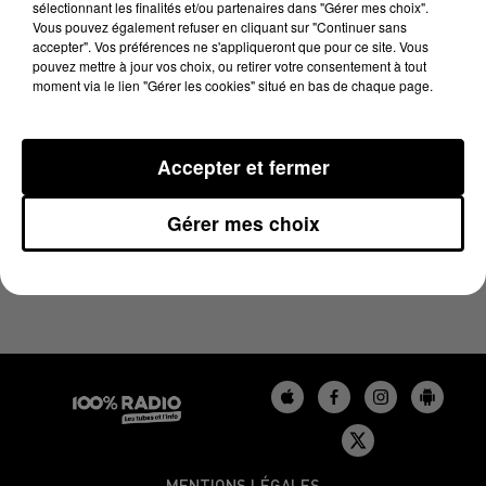
sélectionnant les finalités et/ou partenaires dans "Gérer mes choix".
21 août 2025 - 1 min 9 sec
Vous pouvez également refuser en cliquant sur "Continuer sans
L'AGENDA DU LOT DU 21/08/2025 À 06H48
accepter". Vos préférences ne s'appliqueront que pour ce site. Vous
pouvez mettre à jour vos choix, ou retirer votre consentement à tout
moment via le lien "Gérer les cookies" situé en bas de chaque page.
L'agenda du Lot
Accepter et fermer
Gérer mes choix
MENTIONS LÉGALES