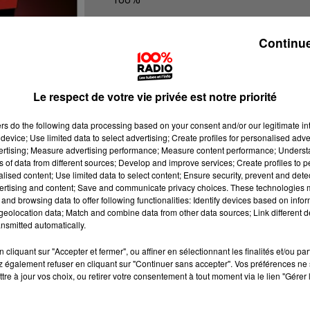
100% Radio l'agenda du Lot
Continue
Le respect de votre vie privée est notre priorité
ers
do the following data processing based on your consent and/or our legitimate int
device; Use limited data to select advertising; Create profiles for personalised adver
vertising; Measure advertising performance; Measure content performance; Unders
ns of data from different sources; Develop and improve services; Create profiles to 
alised content; Use limited data to select content; Ensure security, prevent and detect
ertising and content; Save and communicate privacy choices. These technologies
and browsing data to offer following functionalities: Identify devices based on infor
eolocation data; Match and combine data from other data sources; Link different de
nsmitted automatically.
cliquant sur "Accepter et fermer", ou affiner en sélectionnant les finalités et/ou pa
 également refuser en cliquant sur "Continuer sans accepter". Vos préférences ne 
tre à jour vos choix, ou retirer votre consentement à tout moment via le lien "Gérer 