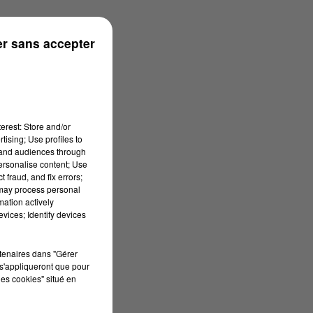
r sans accepter
erest: Store and/or
tising; Use profiles to
tand audiences through
personalise content; Use
 fraud, and fix errors;
 may process personal
mation actively
vices; Identify devices
rtenaires dans "Gérer
s'appliqueront que pour
les cookies" situé en