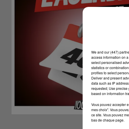
We and
our (447) partn
access information on a 
select personalised ad
statistics or combinatio
profiles to select person
Deliver and present adv
data such as IP address 
requested; Use precise g
based on information tra
Vous pouvez accepter en 
mes choix". Vous pouvez
ce site. Vous pouvez met
bas de chaque page.