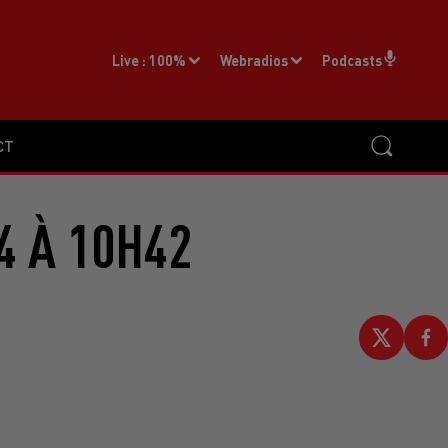
Live :
100%
Webradios
Podcasts
CT
4 À 10H42