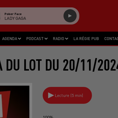
Poker Face
LADY GAGA
AGENDA
PODCAST
RADIO
LA RÉGIE PUB
CONTA
 DU LOT DU 20/11/202
Lecture (5 min)
100%