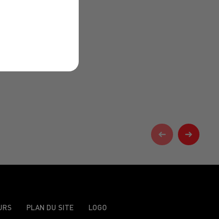
URS
PLAN DU SITE
LOGO