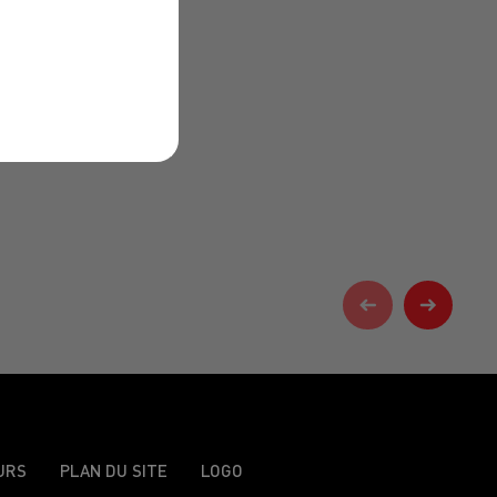
URS
PLAN DU SITE
LOGO