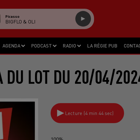
Picasso
BIGFLO & OLI
AGENDA
PODCAST
RADIO
LA RÉGIE PUB
CONTA
 DU LOT DU 20/04/202
Lecture (4 min 44 sec)
100%