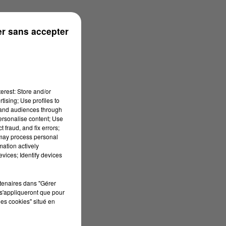
r sans accepter
erest: Store and/or
tising; Use profiles to
tand audiences through
personalise content; Use
 fraud, and fix errors;
 may process personal
mation actively
vices; Identify devices
rtenaires dans "Gérer
s'appliqueront que pour
les cookies" situé en