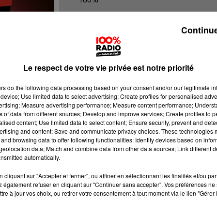
100% Radio l'agenda du Lot
Continue
Le respect de votre vie privée est notre priorité
ers
do the following data processing based on your consent and/or our legitimate int
device; Use limited data to select advertising; Create profiles for personalised adver
vertising; Measure advertising performance; Measure content performance; Unders
ns of data from different sources; Develop and improve services; Create profiles to 
alised content; Use limited data to select content; Ensure security, prevent and detect
ertising and content; Save and communicate privacy choices. These technologies
and browsing data to offer following functionalities: Identify devices based on infor
eolocation data; Match and combine data from other data sources; Link different de
nsmitted automatically.
cliquant sur "Accepter et fermer", ou affiner en sélectionnant les finalités et/ou pa
 également refuser en cliquant sur "Continuer sans accepter". Vos préférences ne 
tre à jour vos choix, ou retirer votre consentement à tout moment via le lien "Gérer 