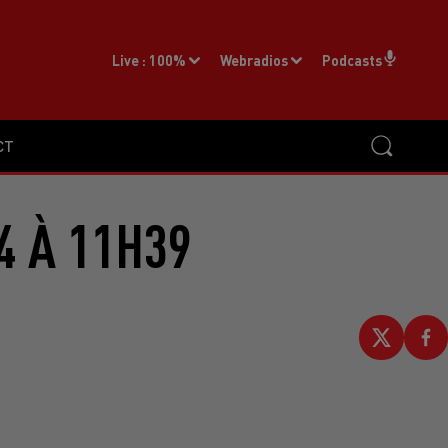
Live :
100%
Webradios
Podcasts
CT
4 À 11H39