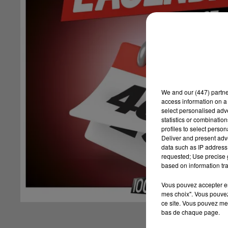
We and
our (447) partn
access information on a 
select personalised ad
statistics or combinatio
profiles to select person
Deliver and present adv
data such as IP address 
requested; Use precise g
based on information tra
Vous pouvez accepter en 
mes choix". Vous pouvez
ce site. Vous pouvez met
bas de chaque page.