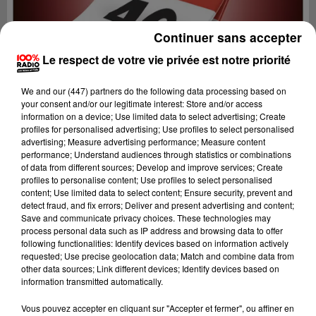
Continuer sans accepter
Le respect de votre vie privée est notre priorité
We and
our (447) partners
do the following data processing based on
your consent and/or our legitimate interest: Store and/or access
information on a device; Use limited data to select advertising; Create
profiles for personalised advertising; Use profiles to select personalised
advertising; Measure advertising performance; Measure content
performance; Understand audiences through statistics or combinations
of data from different sources; Develop and improve services; Create
profiles to personalise content; Use profiles to select personalised
content; Use limited data to select content; Ensure security, prevent and
detect fraud, and fix errors; Deliver and present advertising and content;
Lecture (1 min 14 sec)
Save and communicate privacy choices. These technologies may
process personal data such as IP address and browsing data to offer
following functionalities: Identify devices based on information actively
requested; Use precise geolocation data; Match and combine data from
other data sources; Link different devices; Identify devices based on
100%
information transmitted automatically.
100% Radio l'agenda du Lot
Vous pouvez accepter en cliquant sur "Accepter et fermer", ou affiner en