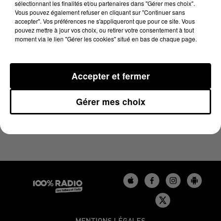
sélectionnant les finalités et/ou partenaires dans "Gérer mes choix".
20 janvier 2024 - 1 min 14 sec
Vous pouvez également refuser en cliquant sur "Continuer sans
L'AGENDA DU LOT DU 20/01/2024 À 06H43
accepter". Vos préférences ne s'appliqueront que pour ce site. Vous
pouvez mettre à jour vos choix, ou retirer votre consentement à tout
moment via le lien "Gérer les cookies" situé en bas de chaque page.
L'agenda du Lot
Accepter et fermer
Gérer mes choix
MENTIONS LÉGALES