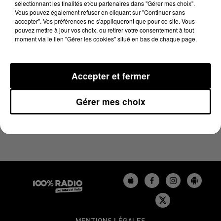
sélectionnant les finalités et/ou partenaires dans "Gérer mes choix".
17 juin 2025 - 1 min 24 sec
Vous pouvez également refuser en cliquant sur "Continuer sans
L'AGENDA DU LOT DU 17/06/2025 À 09H59
accepter". Vos préférences ne s'appliqueront que pour ce site. Vous
pouvez mettre à jour vos choix, ou retirer votre consentement à tout
moment via le lien "Gérer les cookies" situé en bas de chaque page.
L'agenda du Lot
Accepter et fermer
Gérer mes choix
MENTIONS LÉGALES