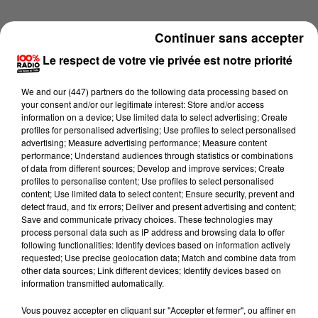
Continuer sans accepter
Le respect de votre vie privée est notre priorité
We and
our (447) partners
do the following data processing based on
your consent and/or our legitimate interest: Store and/or access
information on a device; Use limited data to select advertising; Create
profiles for personalised advertising; Use profiles to select personalised
advertising; Measure advertising performance; Measure content
performance; Understand audiences through statistics or combinations
of data from different sources; Develop and improve services; Create
profiles to personalise content; Use profiles to select personalised
content; Use limited data to select content; Ensure security, prevent and
detect fraud, and fix errors; Deliver and present advertising and content;
Lecture (1 min 24 sec)
Save and communicate privacy choices. These technologies may
process personal data such as IP address and browsing data to offer
following functionalities: Identify devices based on information actively
requested; Use precise geolocation data; Match and combine data from
other data sources; Link different devices; Identify devices based on
100%
information transmitted automatically.
100% Radio l'agenda du Lot
Vous pouvez accepter en cliquant sur "Accepter et fermer", ou affiner en