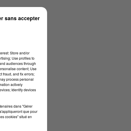
r sans accepter
erest: Store and/or
tising; Use profiles to
tand audiences through
personalise content; Use
 fraud, and fix errors;
 may process personal
mation actively
vices; Identify devices
rtenaires dans "Gérer
s'appliqueront que pour
les cookies" situé en