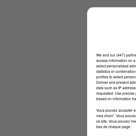
We and
our (447) partn
access information on a 
select personalised ad
statistics or combinatio
profiles to select person
Deliver and present adv
data such as IP address 
requested; Use precise g
based on information tra
Vous pouvez accepter en 
mes choix". Vous pouvez
ce site. Vous pouvez met
bas de chaque page.