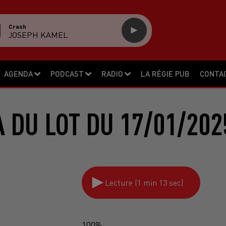
Crash
JOSEPH KAMEL
AGENDA
PODCAST
RADIO
LA RÉGIE PUB
CONTA
 DU LOT DU 17/01/202
Lecture (1 min 13 sec)
100%