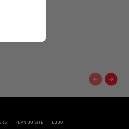
URS
PLAN DU SITE
LOGO