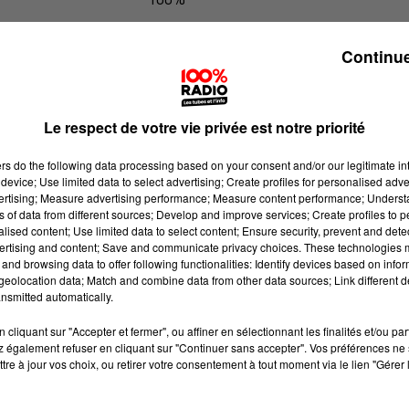
100% Radio l'agenda du Lot
Continue
Le respect de votre vie privée est notre priorité
ers
do the following data processing based on your consent and/or our legitimate int
device; Use limited data to select advertising; Create profiles for personalised adver
vertising; Measure advertising performance; Measure content performance; Unders
ns of data from different sources; Develop and improve services; Create profiles to 
alised content; Use limited data to select content; Ensure security, prevent and detect
ertising and content; Save and communicate privacy choices. These technologies
and browsing data to offer following functionalities: Identify devices based on infor
eolocation data; Match and combine data from other data sources; Link different de
nsmitted automatically.
cliquant sur "Accepter et fermer", ou affiner en sélectionnant les finalités et/ou pa
 également refuser en cliquant sur "Continuer sans accepter". Vos préférences ne 
tre à jour vos choix, ou retirer votre consentement à tout moment via le lien "Gérer 