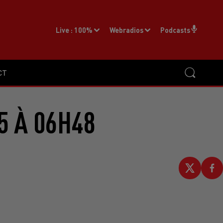
Live :
100%
Webradios
Podcasts
CT
5 À 06H48