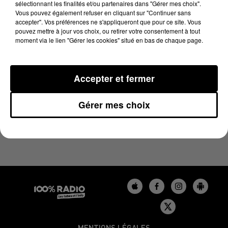
sélectionnant les finalités et/ou partenaires dans "Gérer mes choix".
16 août 2025 - 1 min 14 sec
Vous pouvez également refuser en cliquant sur "Continuer sans
L'AGENDA DU LOT DU 16/08/2025 À 08H39
accepter". Vos préférences ne s'appliqueront que pour ce site. Vous
pouvez mettre à jour vos choix, ou retirer votre consentement à tout
moment via le lien "Gérer les cookies" situé en bas de chaque page.
L'agenda du Lot
Accepter et fermer
Gérer mes choix
MENTIONS LÉGALES