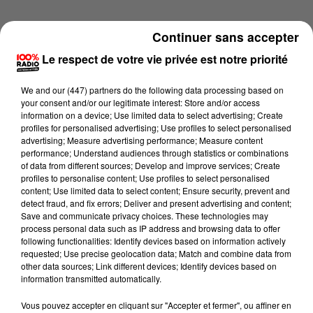
Continuer sans accepter
Le respect de votre vie privée est notre priorité
We and
our (447) partners
do the following data processing based on
your consent and/or our legitimate interest: Store and/or access
information on a device; Use limited data to select advertising; Create
profiles for personalised advertising; Use profiles to select personalised
advertising; Measure advertising performance; Measure content
performance; Understand audiences through statistics or combinations
of data from different sources; Develop and improve services; Create
profiles to personalise content; Use profiles to select personalised
content; Use limited data to select content; Ensure security, prevent and
detect fraud, and fix errors; Deliver and present advertising and content;
Lecture (1 min 14 sec)
Save and communicate privacy choices. These technologies may
process personal data such as IP address and browsing data to offer
following functionalities: Identify devices based on information actively
requested; Use precise geolocation data; Match and combine data from
other data sources; Link different devices; Identify devices based on
100%
information transmitted automatically.
100% Radio l'agenda du Lot
Vous pouvez accepter en cliquant sur "Accepter et fermer", ou affiner en