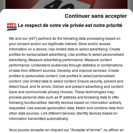
Continuer sans accepter
Le respect de votre vie privée est notre priorité
We and
our (447) partners
do the following data processing based on
your consent and/or our legitimate interest: Store and/or access
information on a device; Use limited data to select advertising; Create
profiles for personalised advertising; Use profiles to select personalised
advertising; Measure advertising performance; Measure content
performance; Understand audiences through statistics or combinations
of data from different sources; Develop and improve services; Create
profiles to personalise content; Use profiles to select personalised
content; Use limited data to select content; Ensure security, prevent and
detect fraud, and fix errors; Deliver and present advertising and content;
Lecture (1 min 15 sec)
Save and communicate privacy choices. These technologies may
process personal data such as IP address and browsing data to offer
following functionalities: Identify devices based on information actively
requested; Use precise geolocation data; Match and combine data from
other data sources; Link different devices; Identify devices based on
100%
information transmitted automatically.
100% Radio l'agenda du Lot
Vous pouvez accepter en cliquant sur "Accepter et fermer", ou affiner en