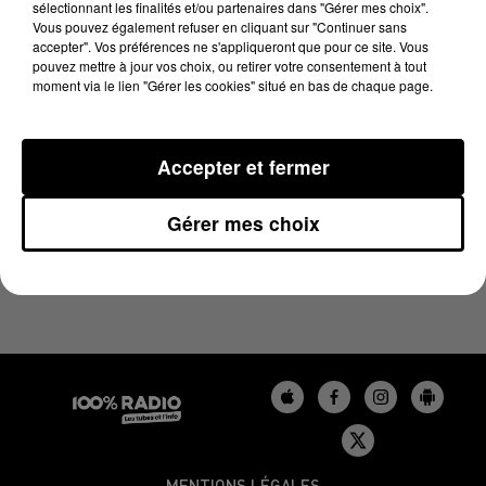
sélectionnant les finalités et/ou partenaires dans "Gérer mes choix".
16 juin 2024 - 1 min 15 sec
Vous pouvez également refuser en cliquant sur "Continuer sans
L'AGENDA DU LOT DU 16/06/2024 À 06H37
accepter". Vos préférences ne s'appliqueront que pour ce site. Vous
pouvez mettre à jour vos choix, ou retirer votre consentement à tout
moment via le lien "Gérer les cookies" situé en bas de chaque page.
L'agenda du Lot
Accepter et fermer
Gérer mes choix
MENTIONS LÉGALES