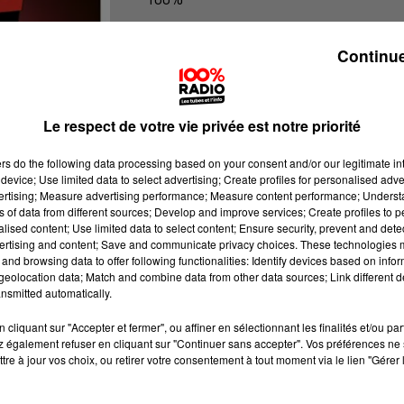
100% Radio l'agenda du Lot
Continue
Le respect de votre vie privée est notre priorité
ers
do the following data processing based on your consent and/or our legitimate int
device; Use limited data to select advertising; Create profiles for personalised adver
vertising; Measure advertising performance; Measure content performance; Unders
ns of data from different sources; Develop and improve services; Create profiles to 
alised content; Use limited data to select content; Ensure security, prevent and detect
ertising and content; Save and communicate privacy choices. These technologies
and browsing data to offer following functionalities: Identify devices based on infor
eolocation data; Match and combine data from other data sources; Link different de
nsmitted automatically.
cliquant sur "Accepter et fermer", ou affiner en sélectionnant les finalités et/ou pa
 également refuser en cliquant sur "Continuer sans accepter". Vos préférences ne 
tre à jour vos choix, ou retirer votre consentement à tout moment via le lien "Gérer 