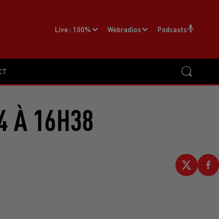
Live :
100%
Webradios
Podcasts
CT
4 À 16H38