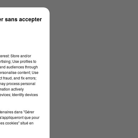
r sans accepter
erest: Store and/or
tising; Use profiles to
tand audiences through
personalise content; Use
 fraud, and fix errors;
 may process personal
mation actively
vices; Identify devices
rtenaires dans "Gérer
s'appliqueront que pour
les cookies" situé en