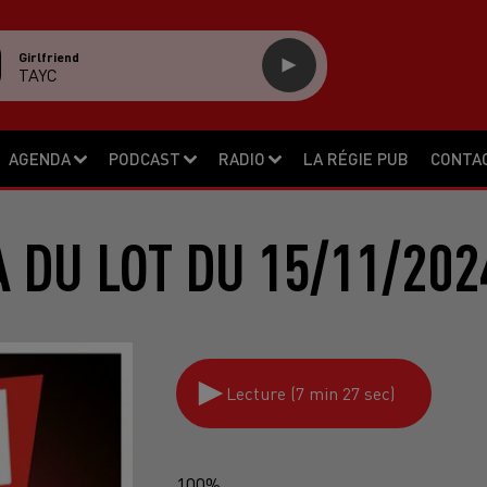
Girlfriend
TAYC
AGENDA
PODCAST
RADIO
LA RÉGIE PUB
CONTA
 DU LOT DU 15/11/202
Lecture (7 min 27 sec)
100%