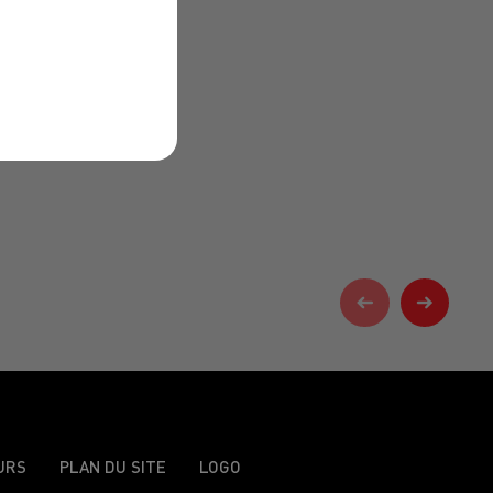
URS
PLAN DU SITE
LOGO