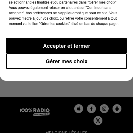
sélectionnant les finalités et/ou partenaires dans "Gérer mes choix".
15 novembre 2024 - 1 min 15 sec
Vous pouvez également refuser en cliquant sur "Continuer sans
L'AGENDA DU LOT DU 15/11/2024 À 07H50
accepter". Vos préférences ne s'appliqueront que pour ce site. Vous
pouvez mettre à jour vos choix, ou retirer votre consentement à tout
moment via le lien "Gérer les cookies" situé en bas de chaque page.
L'agenda du Lot
Accepter et fermer
Gérer mes choix
MENTIONS LÉGALES