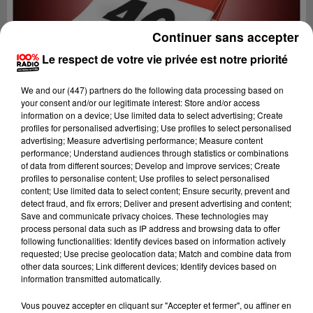
Continuer sans accepter
Le respect de votre vie privée est notre priorité
We and
our (447) partners
do the following data processing based on
your consent and/or our legitimate interest: Store and/or access
information on a device; Use limited data to select advertising; Create
profiles for personalised advertising; Use profiles to select personalised
advertising; Measure advertising performance; Measure content
performance; Understand audiences through statistics or combinations
of data from different sources; Develop and improve services; Create
profiles to personalise content; Use profiles to select personalised
content; Use limited data to select content; Ensure security, prevent and
detect fraud, and fix errors; Deliver and present advertising and content;
Lecture (1 min 15 sec)
Save and communicate privacy choices. These technologies may
process personal data such as IP address and browsing data to offer
following functionalities: Identify devices based on information actively
requested; Use precise geolocation data; Match and combine data from
other data sources; Link different devices; Identify devices based on
100%
information transmitted automatically.
100% Radio l'agenda du Lot
Vous pouvez accepter en cliquant sur "Accepter et fermer", ou affiner en