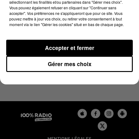
sélectionnant les finalités et/ou partenaires dans "Gérer mes choix".
15 juin 2023 - 1 min 14 sec
Vous pouvez également refuser en cliquant sur "Continuer sans
L'AGENDA DU LOT DU 15/06/2023 À 06H47
accepter". Vos préférences ne s'appliqueront que pour ce site. Vous
pouvez mettre à jour vos choix, ou retirer votre consentement à tout
moment via le lien "Gérer les cookies" situé en bas de chaque page.
L'agenda du Lot
Accepter et fermer
Gérer mes choix
MENTIONS LÉGALES