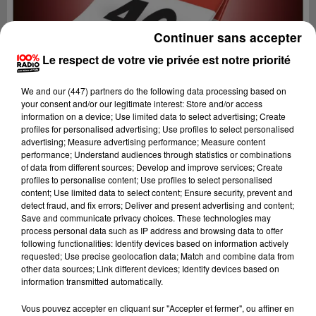
Continuer sans accepter
Le respect de votre vie privée est notre priorité
We and
our (447) partners
do the following data processing based on
your consent and/or our legitimate interest: Store and/or access
information on a device; Use limited data to select advertising; Create
profiles for personalised advertising; Use profiles to select personalised
advertising; Measure advertising performance; Measure content
performance; Understand audiences through statistics or combinations
of data from different sources; Develop and improve services; Create
profiles to personalise content; Use profiles to select personalised
content; Use limited data to select content; Ensure security, prevent and
detect fraud, and fix errors; Deliver and present advertising and content;
Lecture (1 min 14 sec)
Save and communicate privacy choices. These technologies may
process personal data such as IP address and browsing data to offer
following functionalities: Identify devices based on information actively
requested; Use precise geolocation data; Match and combine data from
other data sources; Link different devices; Identify devices based on
100%
information transmitted automatically.
L'agenda du Lot
Vous pouvez accepter en cliquant sur "Accepter et fermer", ou affiner en