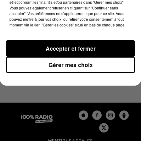
sélectionnant les finalités et/ou partenaires dans "Gérer mes choix".
15 mai 2025 - 1 min 16 sec
Vous pouvez également refuser en cliquant sur "Continuer sans
L'AGENDA DU LOT DU 15/05/2025 À 13H38
accepter". Vos préférences ne s'appliqueront que pour ce site. Vous
pouvez mettre à jour vos choix, ou retirer votre consentement à tout
moment via le lien "Gérer les cookies" situé en bas de chaque page.
L'agenda du Lot
Accepter et fermer
Gérer mes choix
MENTIONS LÉGALES