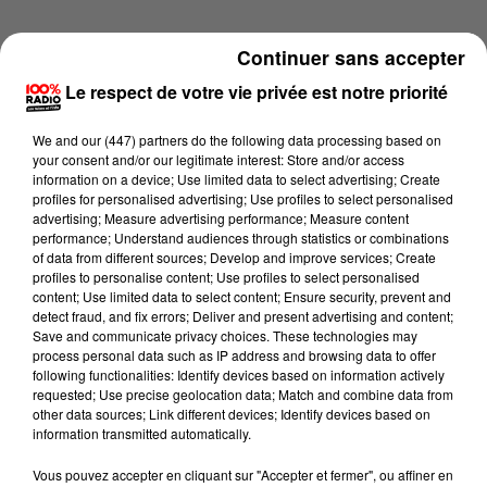
Continuer sans accepter
Le respect de votre vie privée est notre priorité
We and
our (447) partners
do the following data processing based on
your consent and/or our legitimate interest: Store and/or access
information on a device; Use limited data to select advertising; Create
profiles for personalised advertising; Use profiles to select personalised
advertising; Measure advertising performance; Measure content
performance; Understand audiences through statistics or combinations
of data from different sources; Develop and improve services; Create
profiles to personalise content; Use profiles to select personalised
content; Use limited data to select content; Ensure security, prevent and
detect fraud, and fix errors; Deliver and present advertising and content;
Lecture (1 min 16 sec)
Save and communicate privacy choices. These technologies may
process personal data such as IP address and browsing data to offer
following functionalities: Identify devices based on information actively
requested; Use precise geolocation data; Match and combine data from
other data sources; Link different devices; Identify devices based on
100%
information transmitted automatically.
100% Radio l'agenda du Lot
Vous pouvez accepter en cliquant sur "Accepter et fermer", ou affiner en