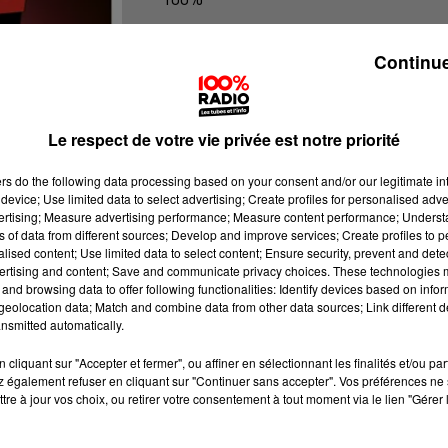
100% Radio l'agenda du Lot
Continue
Le respect de votre vie privée est notre priorité
ers
do the following data processing based on your consent and/or our legitimate int
device; Use limited data to select advertising; Create profiles for personalised adver
vertising; Measure advertising performance; Measure content performance; Unders
ns of data from different sources; Develop and improve services; Create profiles to 
alised content; Use limited data to select content; Ensure security, prevent and detect
ertising and content; Save and communicate privacy choices. These technologies
and browsing data to offer following functionalities: Identify devices based on infor
eolocation data; Match and combine data from other data sources; Link different de
nsmitted automatically.
cliquant sur "Accepter et fermer", ou affiner en sélectionnant les finalités et/ou pa
 également refuser en cliquant sur "Continuer sans accepter". Vos préférences ne 
tre à jour vos choix, ou retirer votre consentement à tout moment via le lien "Gérer 