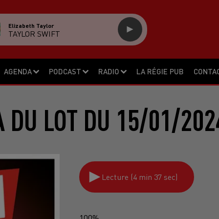
Elizabeth Taylor
TAYLOR SWIFT
AGENDA
PODCAST
RADIO
LA RÉGIE PUB
CONTA
 DU LOT DU 15/01/202
Lecture (4 min 37 sec)
100%