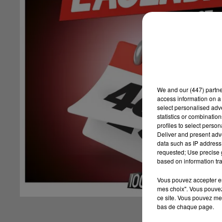
We and
our (447) partn
access information on a 
select personalised ad
statistics or combinatio
profiles to select person
Deliver and present adv
data such as IP address 
requested; Use precise g
based on information tra
Vous pouvez accepter en 
mes choix". Vous pouvez
ce site. Vous pouvez met
bas de chaque page.