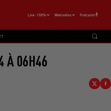
Live :
100%
Webradios
Podcasts
CT
4 À 06H46