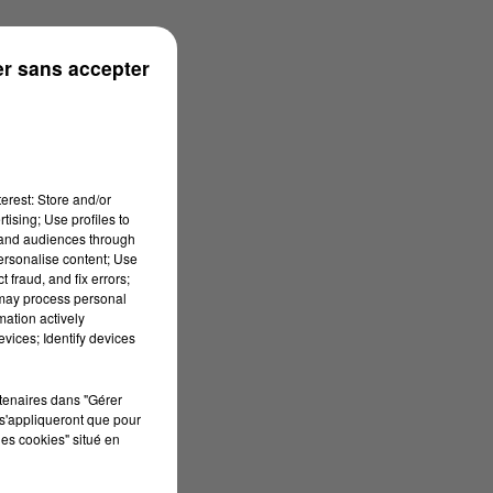
r sans accepter
erest: Store and/or
tising; Use profiles to
tand audiences through
personalise content; Use
 fraud, and fix errors;
 may process personal
mation actively
vices; Identify devices
rtenaires dans "Gérer
s'appliqueront que pour
les cookies" situé en