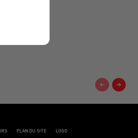
URS
PLAN DU SITE
LOGO