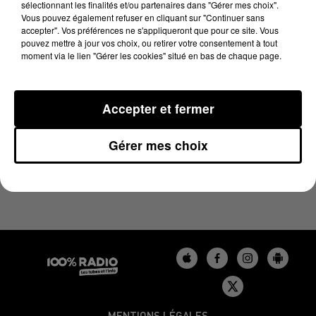
sélectionnant les finalités et/ou partenaires dans "Gérer mes choix".
14 février 2024 - 1 min 14 sec
Vous pouvez également refuser en cliquant sur "Continuer sans
L'AGENDA DU LOT DU 14/02/2024 À 16H36
accepter". Vos préférences ne s'appliqueront que pour ce site. Vous
pouvez mettre à jour vos choix, ou retirer votre consentement à tout
moment via le lien "Gérer les cookies" situé en bas de chaque page.
L'agenda du Lot
Accepter et fermer
Gérer mes choix
MENTIONS LÉGALES