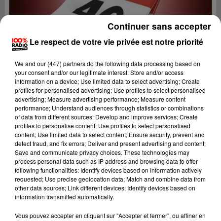
Continuer sans accepter
Le respect de votre vie privée est notre priorité
We and
our (447) partners
do the following data processing based on
your consent and/or our legitimate interest: Store and/or access
information on a device; Use limited data to select advertising; Create
profiles for personalised advertising; Use profiles to select personalised
advertising; Measure advertising performance; Measure content
performance; Understand audiences through statistics or combinations
of data from different sources; Develop and improve services; Create
profiles to personalise content; Use profiles to select personalised
content; Use limited data to select content; Ensure security, prevent and
detect fraud, and fix errors; Deliver and present advertising and content;
Lecture (1 min 14 sec)
Save and communicate privacy choices. These technologies may
process personal data such as IP address and browsing data to offer
following functionalities: Identify devices based on information actively
requested; Use precise geolocation data; Match and combine data from
other data sources; Link different devices; Identify devices based on
100%
information transmitted automatically.
100% Radio l'agenda du Lot
Vous pouvez accepter en cliquant sur "Accepter et fermer", ou affiner en