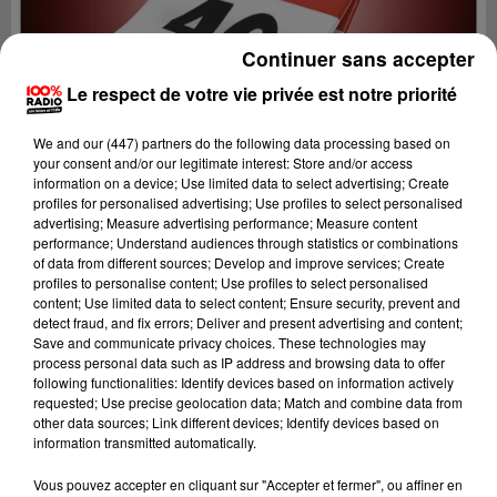
Continuer sans accepter
Le respect de votre vie privée est notre priorité
We and
our (447) partners
do the following data processing based on
your consent and/or our legitimate interest: Store and/or access
information on a device; Use limited data to select advertising; Create
profiles for personalised advertising; Use profiles to select personalised
advertising; Measure advertising performance; Measure content
performance; Understand audiences through statistics or combinations
of data from different sources; Develop and improve services; Create
profiles to personalise content; Use profiles to select personalised
content; Use limited data to select content; Ensure security, prevent and
detect fraud, and fix errors; Deliver and present advertising and content;
Lecture (1 min 14 sec)
Save and communicate privacy choices. These technologies may
process personal data such as IP address and browsing data to offer
following functionalities: Identify devices based on information actively
requested; Use precise geolocation data; Match and combine data from
other data sources; Link different devices; Identify devices based on
100%
information transmitted automatically.
100% Radio l'agenda du Lot
Vous pouvez accepter en cliquant sur "Accepter et fermer", ou affiner en