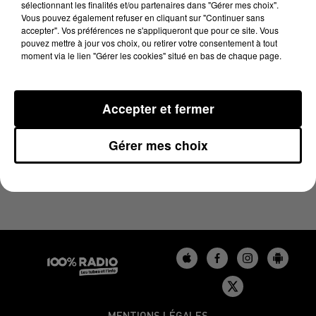
sélectionnant les finalités et/ou partenaires dans "Gérer mes choix".
13 novembre 2023 - 1 min 14 sec
Vous pouvez également refuser en cliquant sur "Continuer sans
L'AGENDA DU LOT DU 13/11/2023 À 07H49
accepter". Vos préférences ne s'appliqueront que pour ce site. Vous
pouvez mettre à jour vos choix, ou retirer votre consentement à tout
moment via le lien "Gérer les cookies" situé en bas de chaque page.
L'agenda du Lot
Accepter et fermer
Gérer mes choix
MENTIONS LÉGALES