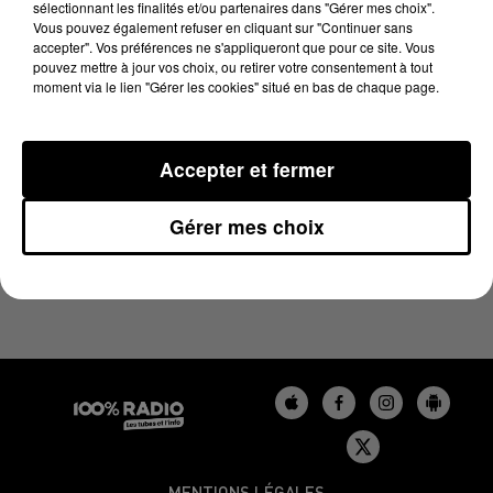
sélectionnant les finalités et/ou partenaires dans "Gérer mes choix".
12 juin 2024 - 1 min 14 sec
Vous pouvez également refuser en cliquant sur "Continuer sans
L'AGENDA DU LOT DU 12/06/2024 À 06H46
accepter". Vos préférences ne s'appliqueront que pour ce site. Vous
pouvez mettre à jour vos choix, ou retirer votre consentement à tout
moment via le lien "Gérer les cookies" situé en bas de chaque page.
L'agenda du Lot
Accepter et fermer
Gérer mes choix
MENTIONS LÉGALES