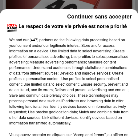
Continuer sans accepter
Le respect de votre vie privée est notre priorité
We and
our (447) partners
do the following data processing based on
your consent and/or our legitimate interest: Store and/or access
information on a device; Use limited data to select advertising; Create
profiles for personalised advertising; Use profiles to select personalised
advertising; Measure advertising performance; Measure content
performance; Understand audiences through statistics or combinations
of data from different sources; Develop and improve services; Create
profiles to personalise content; Use profiles to select personalised
content; Use limited data to select content; Ensure security, prevent and
detect fraud, and fix errors; Deliver and present advertising and content;
Lecture (1 min 14 sec)
Save and communicate privacy choices. These technologies may
process personal data such as IP address and browsing data to offer
following functionalities: Identify devices based on information actively
requested; Use precise geolocation data; Match and combine data from
other data sources; Link different devices; Identify devices based on
100%
information transmitted automatically.
100% Radio l'agenda du Lot
Vous pouvez accepter en cliquant sur "Accepter et fermer", ou affiner en