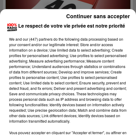
Continuer sans accepter
Le respect de votre vie privée est notre priorité
We and
our (447) partners
do the following data processing based on
your consent and/or our legitimate interest: Store and/or access
information on a device; Use limited data to select advertising; Create
profiles for personalised advertising; Use profiles to select personalised
advertising; Measure advertising performance; Measure content
performance; Understand audiences through statistics or combinations
of data from different sources; Develop and improve services; Create
profiles to personalise content; Use profiles to select personalised
content; Use limited data to select content; Ensure security, prevent and
detect fraud, and fix errors; Deliver and present advertising and content;
Lecture (1 min 11 sec)
Save and communicate privacy choices. These technologies may
process personal data such as IP address and browsing data to offer
following functionalities: Identify devices based on information actively
requested; Use precise geolocation data; Match and combine data from
other data sources; Link different devices; Identify devices based on
100%
information transmitted automatically.
L'agenda du Lot
Vous pouvez accepter en cliquant sur "Accepter et fermer", ou affiner en