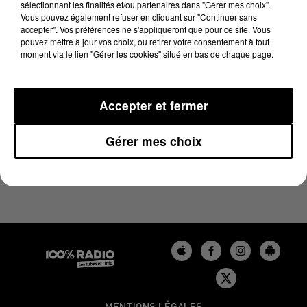
sélectionnant les finalités et/ou partenaires dans "Gérer mes choix".
12 juin 2023 - 1 min 11 sec
Vous pouvez également refuser en cliquant sur "Continuer sans
L'AGENDA DU LOT DU 12/06/2023 À 06H46
accepter". Vos préférences ne s'appliqueront que pour ce site. Vous
pouvez mettre à jour vos choix, ou retirer votre consentement à tout
moment via le lien "Gérer les cookies" situé en bas de chaque page.
L'agenda du Lot
Accepter et fermer
Gérer mes choix
MENTIONS LÉGALES