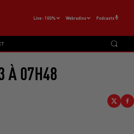
Live :
100%
Webradios
Podcasts
CT
3 À 07H48