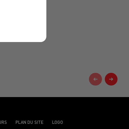
URS
PLAN DU SITE
LOGO