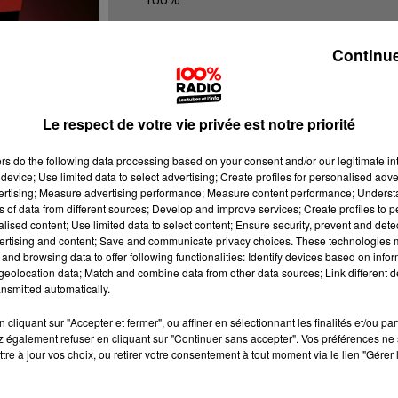
100% Radio l'agenda du Lot
Continue
Le respect de votre vie privée est notre priorité
ers
do the following data processing based on your consent and/or our legitimate int
device; Use limited data to select advertising; Create profiles for personalised adver
vertising; Measure advertising performance; Measure content performance; Unders
ns of data from different sources; Develop and improve services; Create profiles to 
alised content; Use limited data to select content; Ensure security, prevent and detect
ertising and content; Save and communicate privacy choices. These technologies
and browsing data to offer following functionalities: Identify devices based on infor
eolocation data; Match and combine data from other data sources; Link different de
nsmitted automatically.
cliquant sur "Accepter et fermer", ou affiner en sélectionnant les finalités et/ou pa
 également refuser en cliquant sur "Continuer sans accepter". Vos préférences ne 
tre à jour vos choix, ou retirer votre consentement à tout moment via le lien "Gérer 