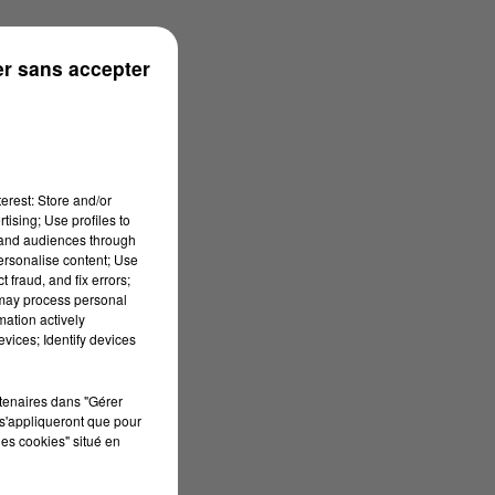
r sans accepter
erest: Store and/or
tising; Use profiles to
tand audiences through
personalise content; Use
 fraud, and fix errors;
 may process personal
mation actively
vices; Identify devices
rtenaires dans "Gérer
s'appliqueront que pour
les cookies" situé en