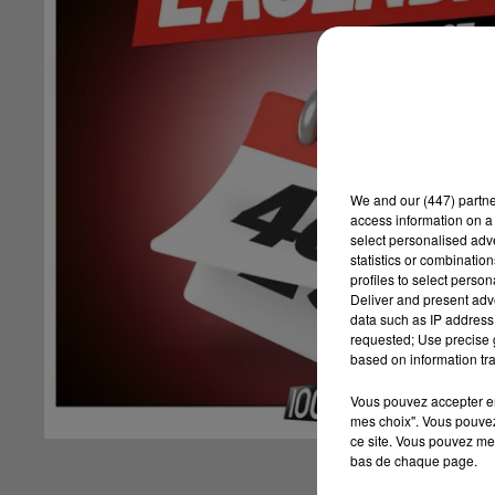
We and
our (447) partn
access information on a 
select personalised ad
statistics or combinatio
profiles to select person
Deliver and present adv
data such as IP address 
requested; Use precise g
based on information tra
Vous pouvez accepter en 
mes choix". Vous pouvez
ce site. Vous pouvez met
bas de chaque page.