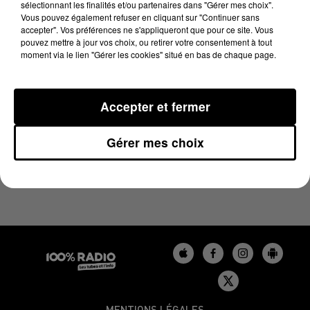
sélectionnant les finalités et/ou partenaires dans "Gérer mes choix".
11 juin 2023 - 1 min 14 sec
Vous pouvez également refuser en cliquant sur "Continuer sans
L'AGENDA DU LOT DU 11/06/2023 À 07H42
accepter". Vos préférences ne s'appliqueront que pour ce site. Vous
pouvez mettre à jour vos choix, ou retirer votre consentement à tout
moment via le lien "Gérer les cookies" situé en bas de chaque page.
L'agenda du Lot
Accepter et fermer
Gérer mes choix
MENTIONS LÉGALES