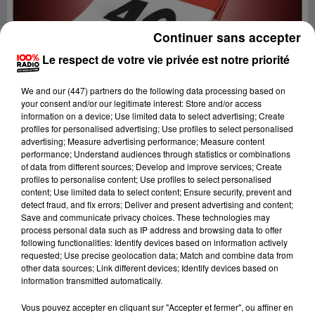
Continuer sans accepter
Le respect de votre vie privée est notre priorité
We and
our (447) partners
do the following data processing based on
your consent and/or our legitimate interest: Store and/or access
information on a device; Use limited data to select advertising; Create
profiles for personalised advertising; Use profiles to select personalised
advertising; Measure advertising performance; Measure content
performance; Understand audiences through statistics or combinations
of data from different sources; Develop and improve services; Create
profiles to personalise content; Use profiles to select personalised
content; Use limited data to select content; Ensure security, prevent and
detect fraud, and fix errors; Deliver and present advertising and content;
Lecture (1 min 14 sec)
Save and communicate privacy choices. These technologies may
process personal data such as IP address and browsing data to offer
following functionalities: Identify devices based on information actively
requested; Use precise geolocation data; Match and combine data from
other data sources; Link different devices; Identify devices based on
100%
information transmitted automatically.
L'agenda du Lot
Vous pouvez accepter en cliquant sur "Accepter et fermer", ou affiner en