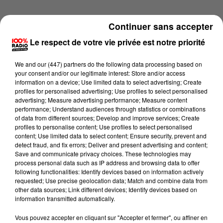
Continuer sans accepter
Le respect de votre vie privée est notre priorité
We and
our (447) partners
do the following data processing based on
your consent and/or our legitimate interest: Store and/or access
information on a device; Use limited data to select advertising; Create
profiles for personalised advertising; Use profiles to select personalised
advertising; Measure advertising performance; Measure content
performance; Understand audiences through statistics or combinations
of data from different sources; Develop and improve services; Create
profiles to personalise content; Use profiles to select personalised
content; Use limited data to select content; Ensure security, prevent and
detect fraud, and fix errors; Deliver and present advertising and content;
Lecture (1 min 14 sec)
Save and communicate privacy choices. These technologies may
process personal data such as IP address and browsing data to offer
following functionalities: Identify devices based on information actively
requested; Use precise geolocation data; Match and combine data from
other data sources; Link different devices; Identify devices based on
100%
information transmitted automatically.
100% Radio l'agenda du Lot
Vous pouvez accepter en cliquant sur "Accepter et fermer", ou affiner en