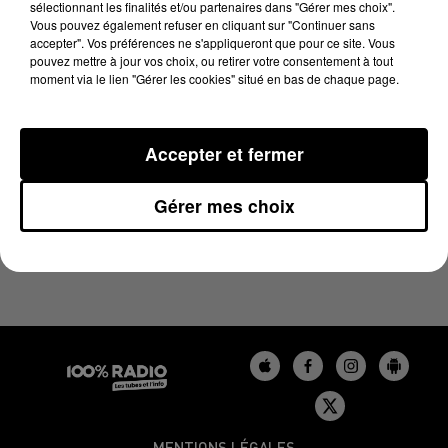
sélectionnant les finalités et/ou partenaires dans "Gérer mes choix".
11 janvier 2025 - 1 min 14 sec
Vous pouvez également refuser en cliquant sur "Continuer sans
L'AGENDA DU LOT DU 11/01/2025 À 08H40
accepter". Vos préférences ne s'appliqueront que pour ce site. Vous
pouvez mettre à jour vos choix, ou retirer votre consentement à tout
moment via le lien "Gérer les cookies" situé en bas de chaque page.
L'agenda du Lot
Accepter et fermer
Gérer mes choix
MENTIONS LÉGALES