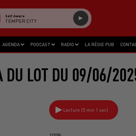
Self Aware
TEMPER CITY
AGENDA
PODCAST
RADIO
LA RÉGIE PUB
CONTA
 DU LOT DU 09/06/202
Lecture (5 min 1 sec)
100%