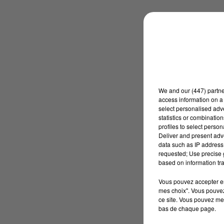
We and
our (447) partn
access information on a 
select personalised ad
statistics or combinatio
profiles to select person
Deliver and present adv
data such as IP address 
requested; Use precise g
based on information tra
Vous pouvez accepter en 
mes choix". Vous pouvez
ce site. Vous pouvez met
bas de chaque page.