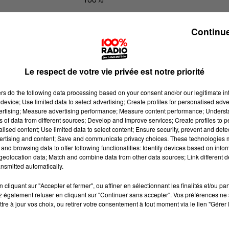
100% Radio l'agenda du Lot
Continue
Le respect de votre vie privée est notre priorité
ers
do the following data processing based on your consent and/or our legitimate int
device; Use limited data to select advertising; Create profiles for personalised adver
vertising; Measure advertising performance; Measure content performance; Unders
ns of data from different sources; Develop and improve services; Create profiles to 
alised content; Use limited data to select content; Ensure security, prevent and detect
ertising and content; Save and communicate privacy choices. These technologies
and browsing data to offer following functionalities: Identify devices based on infor
eolocation data; Match and combine data from other data sources; Link different de
nsmitted automatically.
cliquant sur "Accepter et fermer", ou affiner en sélectionnant les finalités et/ou pa
 également refuser en cliquant sur "Continuer sans accepter". Vos préférences ne 
tre à jour vos choix, ou retirer votre consentement à tout moment via le lien "Gérer 