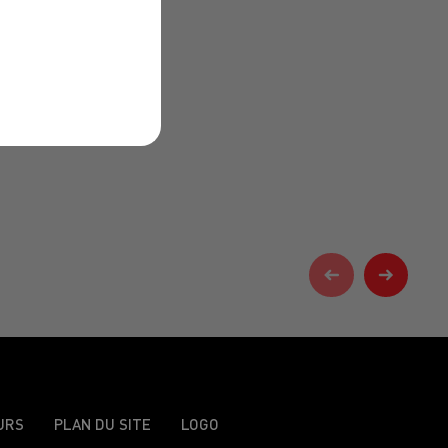
URS
PLAN DU SITE
LOGO