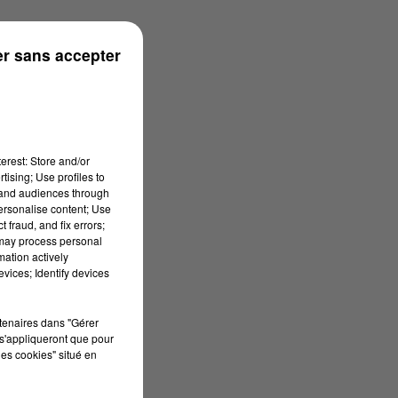
r sans accepter
erest: Store and/or
tising; Use profiles to
tand audiences through
personalise content; Use
 fraud, and fix errors;
 may process personal
mation actively
vices; Identify devices
rtenaires dans "Gérer
s'appliqueront que pour
les cookies" situé en