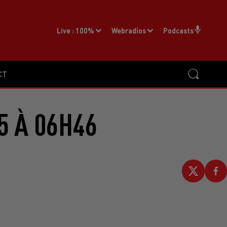
Live :
100%
Webradios
Podcasts
CT
5 À 06H46