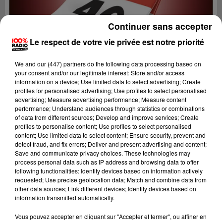
Continuer sans accepter
Le respect de votre vie privée est notre priorité
We and
our (447) partners
do the following data processing based on
your consent and/or our legitimate interest: Store and/or access
information on a device; Use limited data to select advertising; Create
profiles for personalised advertising; Use profiles to select personalised
advertising; Measure advertising performance; Measure content
performance; Understand audiences through statistics or combinations
of data from different sources; Develop and improve services; Create
profiles to personalise content; Use profiles to select personalised
content; Use limited data to select content; Ensure security, prevent and
detect fraud, and fix errors; Deliver and present advertising and content;
Lecture (1 min 14 sec)
Save and communicate privacy choices. These technologies may
process personal data such as IP address and browsing data to offer
following functionalities: Identify devices based on information actively
requested; Use precise geolocation data; Match and combine data from
other data sources; Link different devices; Identify devices based on
100%
information transmitted automatically.
100% Radio l'agenda du Lot
Vous pouvez accepter en cliquant sur "Accepter et fermer", ou affiner en