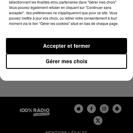
sélectionnant les finalités et/ou partenaires dans "Gérer mes choix".
8 novembre 2023 - 1 min 14 sec
Vous pouvez également refuser en cliquant sur "Continuer sans
L'AGENDA DU LOT DU 08/11/2023 À 16H34
accepter". Vos préférences ne s'appliqueront que pour ce site. Vous
pouvez mettre à jour vos choix, ou retirer votre consentement à tout
moment via le lien "Gérer les cookies" situé en bas de chaque page.
L'agenda du Lot
Accepter et fermer
Gérer mes choix
MENTIONS LÉGALES