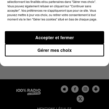
sélectionnant les finalités et/ou partenaires dans "Gérer mes choix".
8 août 2024 - 1 min 9 sec
Vous pouvez également refuser en cliquant sur "Continuer sans
L'AGENDA DU LOT DU 08/08/2024 À 06H46
accepter". Vos préférences ne s'appliqueront que pour ce site. Vous
pouvez mettre à jour vos choix, ou retirer votre consentement à tout
moment via le lien "Gérer les cookies" situé en bas de chaque page.
L'agenda du Lot
Accepter et fermer
Gérer mes choix
MENTIONS LÉGALES