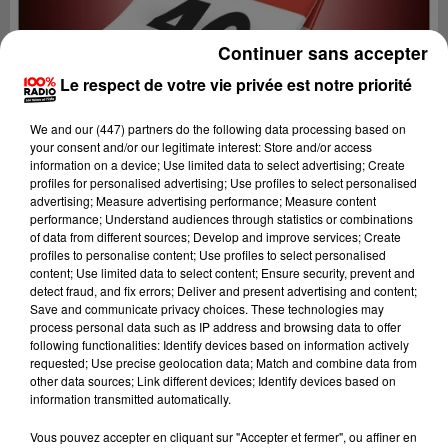
Continuer sans accepter
Le respect de votre vie privée est notre priorité
We and
our (447) partners
do the following data processing based on
your consent and/or our legitimate interest: Store and/or access
information on a device; Use limited data to select advertising; Create
profiles for personalised advertising; Use profiles to select personalised
advertising; Measure advertising performance; Measure content
performance; Understand audiences through statistics or combinations
of data from different sources; Develop and improve services; Create
profiles to personalise content; Use profiles to select personalised
content; Use limited data to select content; Ensure security, prevent and
detect fraud, and fix errors; Deliver and present advertising and content;
Lecture (1 min 9 sec)
Save and communicate privacy choices. These technologies may
process personal data such as IP address and browsing data to offer
following functionalities: Identify devices based on information actively
requested; Use precise geolocation data; Match and combine data from
other data sources; Link different devices; Identify devices based on
100%
information transmitted automatically.
100% Radio l'agenda du Lot
Vous pouvez accepter en cliquant sur "Accepter et fermer", ou affiner en