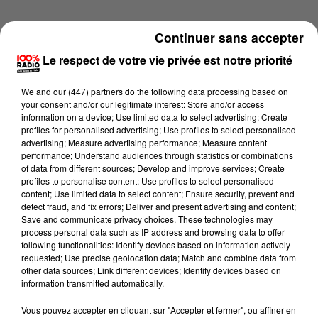
Continuer sans accepter
Le respect de votre vie privée est notre priorité
We and
our (447) partners
do the following data processing based on
your consent and/or our legitimate interest: Store and/or access
information on a device; Use limited data to select advertising; Create
profiles for personalised advertising; Use profiles to select personalised
advertising; Measure advertising performance; Measure content
performance; Understand audiences through statistics or combinations
of data from different sources; Develop and improve services; Create
profiles to personalise content; Use profiles to select personalised
content; Use limited data to select content; Ensure security, prevent and
detect fraud, and fix errors; Deliver and present advertising and content;
Lecture (1 min 13 sec)
Save and communicate privacy choices. These technologies may
process personal data such as IP address and browsing data to offer
following functionalities: Identify devices based on information actively
requested; Use precise geolocation data; Match and combine data from
other data sources; Link different devices; Identify devices based on
100%
information transmitted automatically.
100% Radio l'agenda du Lot
Vous pouvez accepter en cliquant sur "Accepter et fermer", ou affiner en