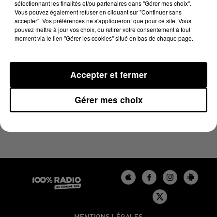
sélectionnant les finalités et/ou partenaires dans "Gérer mes choix".
8 avril 2025 - 1 min 13 sec
Vous pouvez également refuser en cliquant sur "Continuer sans
L'AGENDA DU LOT DU 08/04/2025 À 07H55
accepter". Vos préférences ne s'appliqueront que pour ce site. Vous
pouvez mettre à jour vos choix, ou retirer votre consentement à tout
moment via le lien "Gérer les cookies" situé en bas de chaque page.
L'agenda du Lot
Accepter et fermer
Gérer mes choix
MENTIONS LÉGALES