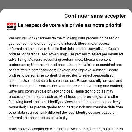
Continuer sans accepter
Le respect de votre vie privée est notre priorité
We and
our (447) partners
do the following data processing based on
your consent and/or our legitimate interest: Store and/or access
information on a device; Use limited data to select advertising; Create
profiles for personalised advertising; Use profiles to select personalised
advertising; Measure advertising performance; Measure content
performance; Understand audiences through statistics or combinations
of data from different sources; Develop and improve services; Create
profiles to personalise content; Use profiles to select personalised
content; Use limited data to select content; Ensure security, prevent and
detect fraud, and fix errors; Deliver and present advertising and content;
Lecture (1 min 14 sec)
Save and communicate privacy choices. These technologies may
process personal data such as IP address and browsing data to offer
following functionalities: Identify devices based on information actively
requested; Use precise geolocation data; Match and combine data from
other data sources; Link different devices; Identify devices based on
100%
information transmitted automatically.
L'agenda du Lot du 07/06/2026 à 06h38
Vous pouvez accepter en cliquant sur "Accepter et fermer", ou affiner en