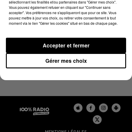
sélectionnant les finalités et/ou partenaires dans "Gérer mes choix".
7 juin 2026 - 1 min 14 sec
Vous pouvez également refuser en cliquant sur "Continuer sans
L'AGENDA DU LOT DU 07/06/2026 À 06H38
accepter". Vos préférences ne s'appliqueront que pour ce site. Vous
pouvez mettre à jour vos choix, ou retirer votre consentement à tout
moment via le lien "Gérer les cookies" situé en bas de chaque page.
L'agenda du Lot
Accepter et fermer
Gérer mes choix
MENTIONS LÉGALES