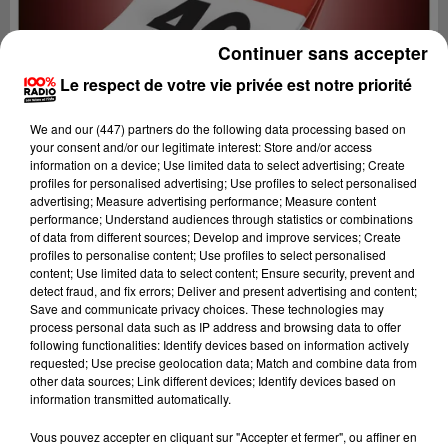
Continuer sans accepter
Le respect de votre vie privée est notre priorité
We and
our (447) partners
do the following data processing based on
your consent and/or our legitimate interest: Store and/or access
information on a device; Use limited data to select advertising; Create
profiles for personalised advertising; Use profiles to select personalised
advertising; Measure advertising performance; Measure content
performance; Understand audiences through statistics or combinations
of data from different sources; Develop and improve services; Create
profiles to personalise content; Use profiles to select personalised
content; Use limited data to select content; Ensure security, prevent and
detect fraud, and fix errors; Deliver and present advertising and content;
Lecture (1 min 15 sec)
Save and communicate privacy choices. These technologies may
process personal data such as IP address and browsing data to offer
following functionalities: Identify devices based on information actively
requested; Use precise geolocation data; Match and combine data from
other data sources; Link different devices; Identify devices based on
100%
information transmitted automatically.
100% Radio l'agenda du Lot
Vous pouvez accepter en cliquant sur "Accepter et fermer", ou affiner en