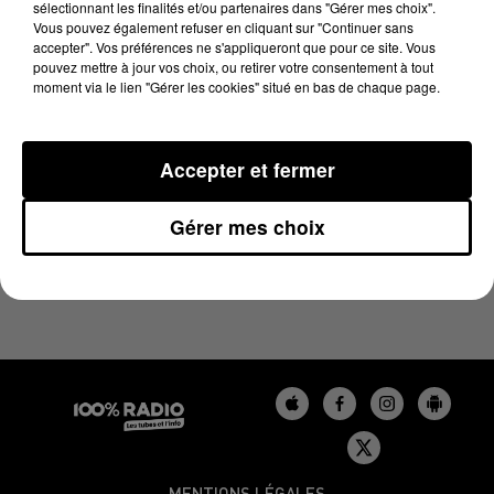
sélectionnant les finalités et/ou partenaires dans "Gérer mes choix".
6 novembre 2024 - 1 min 15 sec
Vous pouvez également refuser en cliquant sur "Continuer sans
L'AGENDA DU LOT DU 06/11/2024 À 07H50
accepter". Vos préférences ne s'appliqueront que pour ce site. Vous
pouvez mettre à jour vos choix, ou retirer votre consentement à tout
moment via le lien "Gérer les cookies" situé en bas de chaque page.
L'agenda du Lot
Accepter et fermer
Gérer mes choix
MENTIONS LÉGALES