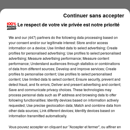
Continuer sans accepter
Le respect de votre vie privée est notre priorité
We and
our (447) partners
do the following data processing based on
your consent and/or our legitimate interest: Store and/or access
information on a device; Use limited data to select advertising; Create
profiles for personalised advertising; Use profiles to select personalised
advertising; Measure advertising performance; Measure content
performance; Understand audiences through statistics or combinations
of data from different sources; Develop and improve services; Create
profiles to personalise content; Use profiles to select personalised
content; Use limited data to select content; Ensure security, prevent and
detect fraud, and fix errors; Deliver and present advertising and content;
Lecture (1 min 14 sec)
Save and communicate privacy choices. These technologies may
process personal data such as IP address and browsing data to offer
following functionalities: Identify devices based on information actively
requested; Use precise geolocation data; Match and combine data from
other data sources; Link different devices; Identify devices based on
100%
information transmitted automatically.
L'agenda du Lot du 06/06/2026 à 08h38
Vous pouvez accepter en cliquant sur "Accepter et fermer", ou affiner en