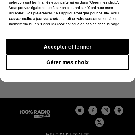
sélectionnant les finalités et/ou partenaires dans "Gérer mes choix".
6 juin 2026 - 1 min 14 sec
Vous pouvez également refuser en cliquant sur "Continuer sans
L'AGENDA DU LOT DU 06/06/2026 À 08H38
accepter". Vos préférences ne s'appliqueront que pour ce site. Vous
pouvez mettre à jour vos choix, ou retirer votre consentement à tout
moment via le lien "Gérer les cookies" situé en bas de chaque page.
L'agenda du Lot
Accepter et fermer
Gérer mes choix
MENTIONS LÉGALES