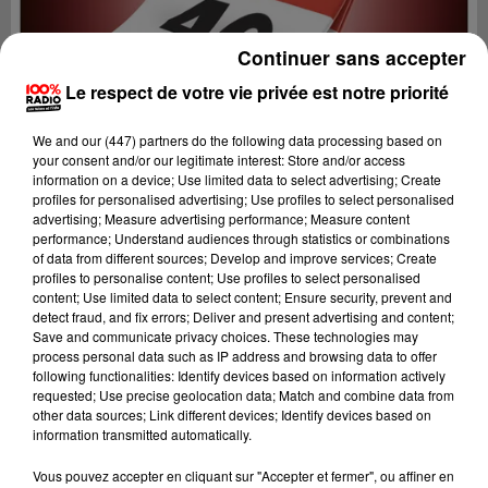
Continuer sans accepter
Le respect de votre vie privée est notre priorité
We and
our (447) partners
do the following data processing based on
your consent and/or our legitimate interest: Store and/or access
information on a device; Use limited data to select advertising; Create
profiles for personalised advertising; Use profiles to select personalised
advertising; Measure advertising performance; Measure content
performance; Understand audiences through statistics or combinations
of data from different sources; Develop and improve services; Create
profiles to personalise content; Use profiles to select personalised
content; Use limited data to select content; Ensure security, prevent and
detect fraud, and fix errors; Deliver and present advertising and content;
Lecture (1 min 13 sec)
Save and communicate privacy choices. These technologies may
process personal data such as IP address and browsing data to offer
following functionalities: Identify devices based on information actively
requested; Use precise geolocation data; Match and combine data from
other data sources; Link different devices; Identify devices based on
100%
information transmitted automatically.
100% Radio l'agenda du Lot
Vous pouvez accepter en cliquant sur "Accepter et fermer", ou affiner en