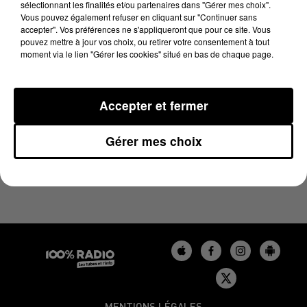
sélectionnant les finalités et/ou partenaires dans "Gérer mes choix".
6 janvier 2024 - 1 min 13 sec
Vous pouvez également refuser en cliquant sur "Continuer sans
L'AGENDA DU LOT DU 06/01/2024 À 09H37
accepter". Vos préférences ne s'appliqueront que pour ce site. Vous
pouvez mettre à jour vos choix, ou retirer votre consentement à tout
moment via le lien "Gérer les cookies" situé en bas de chaque page.
L'agenda du Lot
Accepter et fermer
Gérer mes choix
MENTIONS LÉGALES