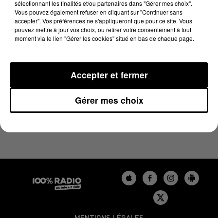
sélectionnant les finalités et/ou partenaires dans "Gérer mes choix".
5 janvier 2024 - 1 min 13 sec
Vous pouvez également refuser en cliquant sur "Continuer sans
L'AGENDA DU LOT DU 05/01/2024 À 16H34
accepter". Vos préférences ne s'appliqueront que pour ce site. Vous
pouvez mettre à jour vos choix, ou retirer votre consentement à tout
moment via le lien "Gérer les cookies" situé en bas de chaque page.
L'agenda du Lot
Accepter et fermer
Gérer mes choix
MENTIONS LÉGALES