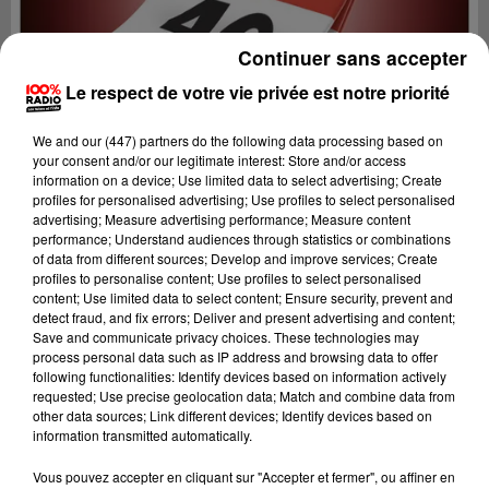
Continuer sans accepter
Le respect de votre vie privée est notre priorité
We and
our (447) partners
do the following data processing based on
your consent and/or our legitimate interest: Store and/or access
information on a device; Use limited data to select advertising; Create
profiles for personalised advertising; Use profiles to select personalised
advertising; Measure advertising performance; Measure content
performance; Understand audiences through statistics or combinations
of data from different sources; Develop and improve services; Create
profiles to personalise content; Use profiles to select personalised
content; Use limited data to select content; Ensure security, prevent and
detect fraud, and fix errors; Deliver and present advertising and content;
Lecture (1 min 13 sec)
Save and communicate privacy choices. These technologies may
process personal data such as IP address and browsing data to offer
following functionalities: Identify devices based on information actively
requested; Use precise geolocation data; Match and combine data from
other data sources; Link different devices; Identify devices based on
100%
information transmitted automatically.
100% Radio l'agenda du Lot
Vous pouvez accepter en cliquant sur "Accepter et fermer", ou affiner en