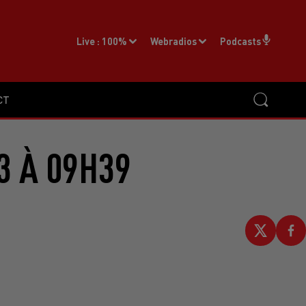
Live :
100%
Webradios
Podcasts
CT
3 À 09H39