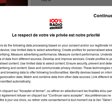
L'agenda du Lot
Continue
Le respect de votre vie privée est notre priorité
ers
do the following data processing based on your consent and/or our legitimate int
device; Use limited data to select advertising; Create profiles for personalised adver
vertising; Measure advertising performance; Measure content performance; Unders
ns of data from different sources; Develop and improve services; Create profiles to 
alised content; Use limited data to select content; Ensure security, prevent and detect
ertising and content; Save and communicate privacy choices. These technologies
and browsing data to offer following functionalities: Identify devices based on infor
eolocation data; Match and combine data from other data sources; Link different de
nsmitted automatically.
cliquant sur "Accepter et fermer", ou affiner en sélectionnant les finalités et/ou pa
 également refuser en cliquant sur "Continuer sans accepter". Vos préférences ne 
tre à jour vos choix, ou retirer votre consentement à tout moment via le lien "Gérer 