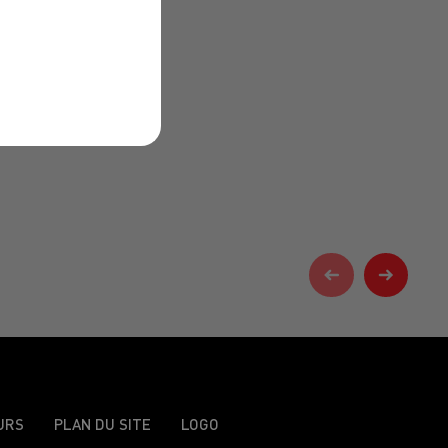
URS
PLAN DU SITE
LOGO