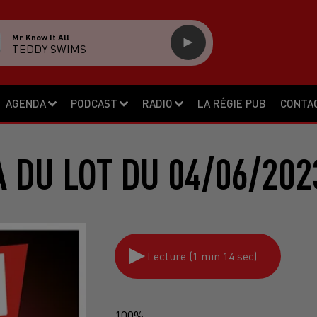
Mr Know It All
TEDDY SWIMS
AGENDA
PODCAST
RADIO
LA RÉGIE PUB
CONTA
 DU LOT DU 04/06/202
Lecture (1 min 14 sec)
100%