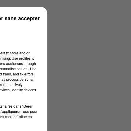
r sans accepter
erest: Store and/or
tising; Use profiles to
tand audiences through
personalise content; Use
 fraud, and fix errors;
 may process personal
mation actively
vices; Identify devices
rtenaires dans "Gérer
s'appliqueront que pour
les cookies" situé en