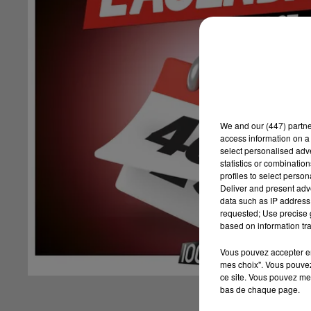
We and
our (447) partn
access information on a 
select personalised ad
statistics or combinatio
profiles to select person
Deliver and present adv
data such as IP address 
requested; Use precise g
based on information tra
Vous pouvez accepter en 
mes choix". Vous pouvez
ce site. Vous pouvez met
bas de chaque page.