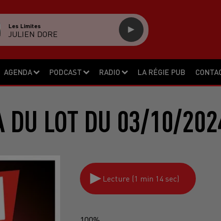
Les Limites
JULIEN DORE
AGENDA
PODCAST
RADIO
LA RÉGIE PUB
CONTA
 DU LOT DU 03/10/202
Lecture (1 min 14 sec)
100%