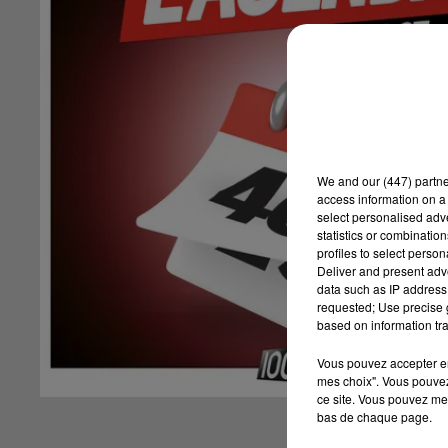
We and
our (447) partn
access information on a 
select personalised ad
statistics or combinatio
profiles to select person
Deliver and present adv
data such as IP address 
requested; Use precise g
based on information tra
Vous pouvez accepter en 
mes choix". Vous pouvez
ce site. Vous pouvez met
bas de chaque page.