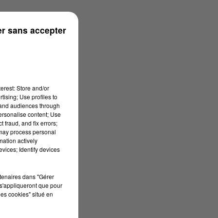
r sans accepter
erest: Store and/or
tising; Use profiles to
tand audiences through
personalise content; Use
 fraud, and fix errors;
 may process personal
mation actively
vices; Identify devices
rtenaires dans "Gérer
s'appliqueront que pour
les cookies" situé en