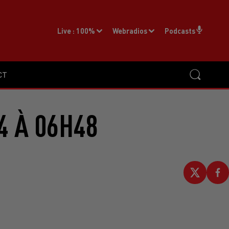
Live :
100%
Webradios
Podcasts
CT
4 À 06H48