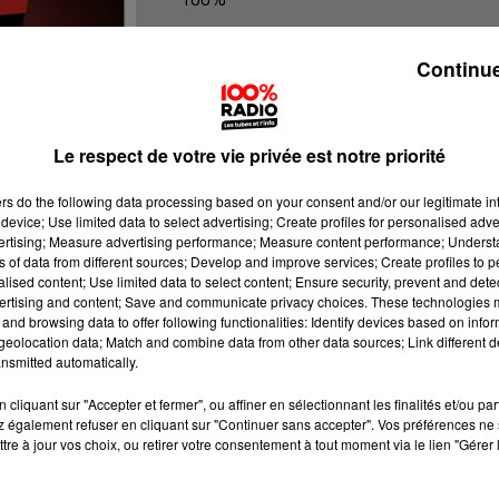
100% Radio l'agenda du Lot
Continue
Le respect de votre vie privée est notre priorité
ers
do the following data processing based on your consent and/or our legitimate int
device; Use limited data to select advertising; Create profiles for personalised adver
vertising; Measure advertising performance; Measure content performance; Unders
ns of data from different sources; Develop and improve services; Create profiles to 
alised content; Use limited data to select content; Ensure security, prevent and detect
ertising and content; Save and communicate privacy choices. These technologies
and browsing data to offer following functionalities: Identify devices based on infor
eolocation data; Match and combine data from other data sources; Link different de
nsmitted automatically.
cliquant sur "Accepter et fermer", ou affiner en sélectionnant les finalités et/ou pa
 également refuser en cliquant sur "Continuer sans accepter". Vos préférences ne 
tre à jour vos choix, ou retirer votre consentement à tout moment via le lien "Gérer 