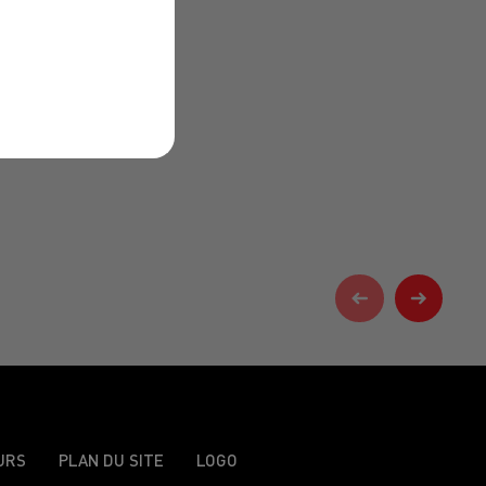
URS
PLAN DU SITE
LOGO