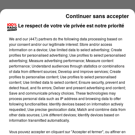
Continuer sans accepter
Le respect de votre vie privée est notre priorité
We and
our (447) partners
do the following data processing based on
your consent and/or our legitimate interest: Store and/or access
information on a device; Use limited data to select advertising; Create
profiles for personalised advertising; Use profiles to select personalised
advertising; Measure advertising performance; Measure content
performance; Understand audiences through statistics or combinations
of data from different sources; Develop and improve services; Create
profiles to personalise content; Use profiles to select personalised
content; Use limited data to select content; Ensure security, prevent and
detect fraud, and fix errors; Deliver and present advertising and content;
Lecture (1 min 9 sec)
Save and communicate privacy choices. These technologies may
process personal data such as IP address and browsing data to offer
following functionalities: Identify devices based on information actively
requested; Use precise geolocation data; Match and combine data from
other data sources; Link different devices; Identify devices based on
100%
information transmitted automatically.
100% Radio l'agenda du Lot
Vous pouvez accepter en cliquant sur "Accepter et fermer", ou affiner en