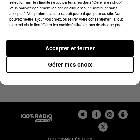
sélectionnant les finalités et/ou partenaires dans "Gérer mes choix".
1er août 2025 - 1 min 9 sec
Vous pouvez également refuser en cliquant sur "Continuer sans
L'AGENDA DU LOT DU 01/08/2025 À 06H47
accepter". Vos préférences ne s'appliqueront que pour ce site. Vous
pouvez mettre à jour vos choix, ou retirer votre consentement à tout
moment via le lien "Gérer les cookies" situé en bas de chaque page.
L'agenda du Lot
Accepter et fermer
Gérer mes choix
MENTIONS LÉGALES