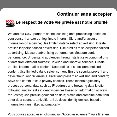
Continuer sans accepter
Le respect de votre vie privée est notre priorité
We and
our (447) partners
do the following data processing based on
your consent and/or our legitimate interest: Store and/or access
information on a device; Use limited data to select advertising; Create
profiles for personalised advertising; Use profiles to select personalised
advertising; Measure advertising performance; Measure content
performance; Understand audiences through statistics or combinations
of data from different sources; Develop and improve services; Create
profiles to personalise content; Use profiles to select personalised
content; Use limited data to select content; Ensure security, prevent and
detect fraud, and fix errors; Deliver and present advertising and content;
Lecture (1 min 14 sec)
Save and communicate privacy choices. These technologies may
process personal data such as IP address and browsing data to offer
following functionalities: Identify devices based on information actively
requested; Use precise geolocation data; Match and combine data from
other data sources; Link different devices; Identify devices based on
100%
information transmitted automatically.
100% Radio l'agenda du Gers
Vous pouvez accepter en cliquant sur "Accepter et fermer", ou affiner en