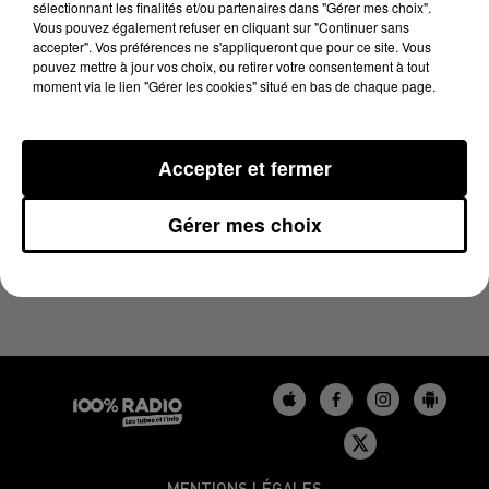
sélectionnant les finalités et/ou partenaires dans "Gérer mes choix".
30 mai 2025 - 1 min 14 sec
Vous pouvez également refuser en cliquant sur "Continuer sans
L'AGENDA DU GERS DU 30/05/2025 À 16H41
accepter". Vos préférences ne s'appliqueront que pour ce site. Vous
pouvez mettre à jour vos choix, ou retirer votre consentement à tout
moment via le lien "Gérer les cookies" situé en bas de chaque page.
L'agenda du Gers
Accepter et fermer
Gérer mes choix
MENTIONS LÉGALES