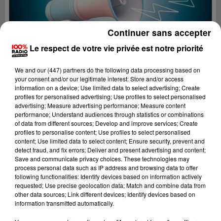
Continuer sans accepter
Le respect de votre vie privée est notre priorité
We and
our (447) partners
do the following data processing based on
your consent and/or our legitimate interest: Store and/or access
information on a device; Use limited data to select advertising; Create
profiles for personalised advertising; Use profiles to select personalised
advertising; Measure advertising performance; Measure content
performance; Understand audiences through statistics or combinations
of data from different sources; Develop and improve services; Create
profiles to personalise content; Use profiles to select personalised
content; Use limited data to select content; Ensure security, prevent and
Lecture (1 min 13 sec)
detect fraud, and fix errors; Deliver and present advertising and content;
Save and communicate privacy choices. These technologies may
process personal data such as IP address and browsing data to offer
following functionalities: Identify devices based on information actively
requested; Use precise geolocation data; Match and combine data from
100%
other data sources; Link different devices; Identify devices based on
information transmitted automatically.
Les infos du Lot