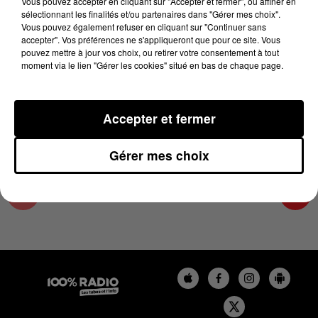
Vous pouvez accepter en cliquant sur "Accepter et fermer", ou affiner en
30 mars 2023 - 1 min 13 sec
sélectionnant les finalités et/ou partenaires dans "Gérer mes choix".
Vous pouvez également refuser en cliquant sur "Continuer sans
L'AGENDA DU GERS DU 30/03/2023 À 07H50
accepter". Vos préférences ne s'appliqueront que pour ce site. Vous
pouvez mettre à jour vos choix, ou retirer votre consentement à tout
moment via le lien "Gérer les cookies" situé en bas de chaque page.
L'info Loisir du Gers et du Lot-et-Garonne du
30/03/2023
Accepter et fermer
Gérer mes choix