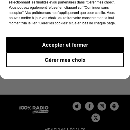
sélectionnant les finalités et/ou partenaires dans "Gérer mes choix".
29 mai 2024 - 1 min 14 sec
Vous pouvez également refuser en cliquant sur "Continuer sans
L'AGENDA DU GERS DU 29/05/2024 À 10H39
accepter". Vos préférences ne s'appliqueront que pour ce site. Vous
pouvez mettre à jour vos choix, ou retirer votre consentement à tout
moment via le lien "Gérer les cookies" situé en bas de chaque page.
L'agenda du Gers
Accepter et fermer
Gérer mes choix
MENTIONS LÉGALES