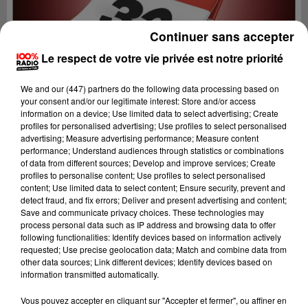
Continuer sans accepter
Le respect de votre vie privée est notre priorité
We and
our (447) partners
do the following data processing based on
your consent and/or our legitimate interest: Store and/or access
information on a device; Use limited data to select advertising; Create
profiles for personalised advertising; Use profiles to select personalised
advertising; Measure advertising performance; Measure content
performance; Understand audiences through statistics or combinations
of data from different sources; Develop and improve services; Create
profiles to personalise content; Use profiles to select personalised
content; Use limited data to select content; Ensure security, prevent and
detect fraud, and fix errors; Deliver and present advertising and content;
Lecture (1 min 14 sec)
Save and communicate privacy choices. These technologies may
process personal data such as IP address and browsing data to offer
following functionalities: Identify devices based on information actively
requested; Use precise geolocation data; Match and combine data from
other data sources; Link different devices; Identify devices based on
100%
information transmitted automatically.
100% Radio l'agenda du Gers
Vous pouvez accepter en cliquant sur "Accepter et fermer", ou affiner en