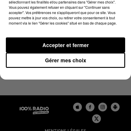
sélectionnant les finalités et/ou partenaires dans "Gérer mes choix".
28 août 2024 - 1 min 15 sec
Vous pouvez également refuser en cliquant sur "Continuer sans
L'AGENDA DU GERS DU 28/08/2024 À 07H48
accepter". Vos préférences ne s'appliqueront que pour ce site. Vous
pouvez mettre à jour vos choix, ou retirer votre consentement à tout
moment via le lien "Gérer les cookies" situé en bas de chaque page.
L'agenda du Gers
Accepter et fermer
Gérer mes choix
MENTIONS LÉGALES