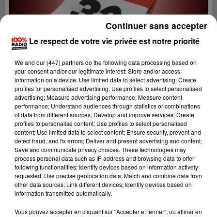
Continuer sans accepter
Le respect de votre vie privée est notre priorité
We and
our (447) partners
do the following data processing based on
your consent and/or our legitimate interest: Store and/or access
information on a device; Use limited data to select advertising; Create
profiles for personalised advertising; Use profiles to select personalised
advertising; Measure advertising performance; Measure content
performance; Understand audiences through statistics or combinations
of data from different sources; Develop and improve services; Create
profiles to personalise content; Use profiles to select personalised
content; Use limited data to select content; Ensure security, prevent and
detect fraud, and fix errors; Deliver and present advertising and content;
Lecture (1 min 15 sec)
Save and communicate privacy choices. These technologies may
process personal data such as IP address and browsing data to offer
following functionalities: Identify devices based on information actively
requested; Use precise geolocation data; Match and combine data from
other data sources; Link different devices; Identify devices based on
100%
information transmitted automatically.
100% Radio l'agenda du Gers
Vous pouvez accepter en cliquant sur "Accepter et fermer", ou affiner en