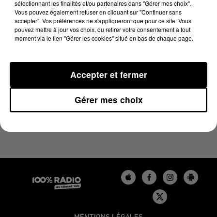
sélectionnant les finalités et/ou partenaires dans "Gérer mes choix".
27 mars 2025 - 1 min 14 sec
Vous pouvez également refuser en cliquant sur "Continuer sans
L'AGENDA DU GERS DU 27/03/2025 À 07H52
accepter". Vos préférences ne s'appliqueront que pour ce site. Vous
pouvez mettre à jour vos choix, ou retirer votre consentement à tout
moment via le lien "Gérer les cookies" situé en bas de chaque page.
L'agenda du Gers
Accepter et fermer
Gérer mes choix
MENTIONS LÉGALES