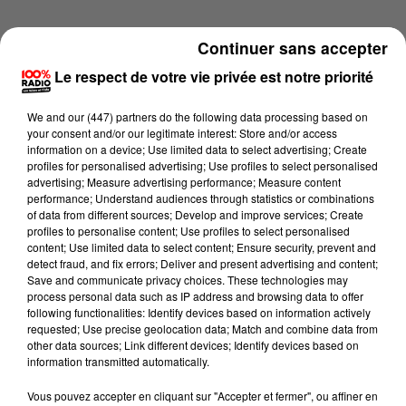
Continuer sans accepter
Le respect de votre vie privée est notre priorité
We and
our (447) partners
do the following data processing based on
your consent and/or our legitimate interest: Store and/or access
information on a device; Use limited data to select advertising; Create
profiles for personalised advertising; Use profiles to select personalised
advertising; Measure advertising performance; Measure content
performance; Understand audiences through statistics or combinations
of data from different sources; Develop and improve services; Create
profiles to personalise content; Use profiles to select personalised
content; Use limited data to select content; Ensure security, prevent and
detect fraud, and fix errors; Deliver and present advertising and content;
Lecture (1 min 14 sec)
Save and communicate privacy choices. These technologies may
process personal data such as IP address and browsing data to offer
following functionalities: Identify devices based on information actively
requested; Use precise geolocation data; Match and combine data from
other data sources; Link different devices; Identify devices based on
100%
information transmitted automatically.
100% Radio l'agenda du Gers
Vous pouvez accepter en cliquant sur "Accepter et fermer", ou affiner en