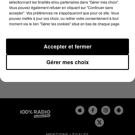
sélectionnant les finalités et/ou partenaires dans "Gérer mes choix".
26 novembre 2024 - 1 min 13 sec
Vous pouvez également refuser en cliquant sur "Continuer sans
L'AGENDA DU GERS DU 26/11/2024 À 16H41
accepter". Vos préférences ne s'appliqueront que pour ce site. Vous
pouvez mettre à jour vos choix, ou retirer votre consentement à tout
moment via le lien "Gérer les cookies" situé en bas de chaque page.
L'agenda du Gers
Accepter et fermer
Gérer mes choix
MENTIONS LÉGALES