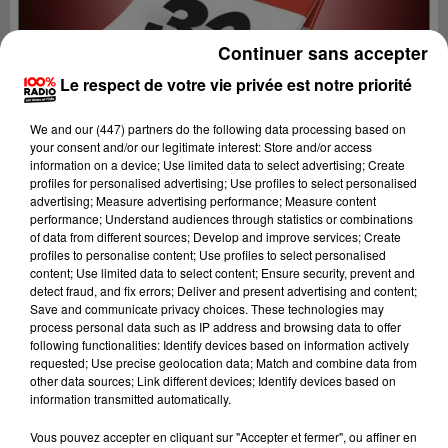
Continuer sans accepter
Le respect de votre vie privée est notre priorité
We and
our (447) partners
do the following data processing based on
your consent and/or our legitimate interest: Store and/or access
information on a device; Use limited data to select advertising; Create
profiles for personalised advertising; Use profiles to select personalised
advertising; Measure advertising performance; Measure content
performance; Understand audiences through statistics or combinations
of data from different sources; Develop and improve services; Create
profiles to personalise content; Use profiles to select personalised
content; Use limited data to select content; Ensure security, prevent and
detect fraud, and fix errors; Deliver and present advertising and content;
Lecture (1 min 13 sec)
Save and communicate privacy choices. These technologies may
process personal data such as IP address and browsing data to offer
following functionalities: Identify devices based on information actively
requested; Use precise geolocation data; Match and combine data from
other data sources; Link different devices; Identify devices based on
100%
information transmitted automatically.
100% Radio l'agenda du Gers
Vous pouvez accepter en cliquant sur "Accepter et fermer", ou affiner en