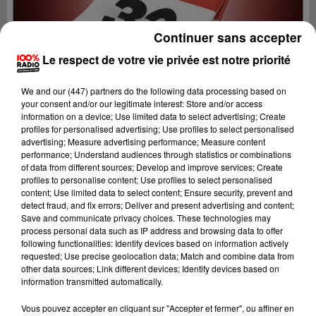
Continuer sans accepter
Le respect de votre vie privée est notre priorité
We and
our (447) partners
do the following data processing based on
your consent and/or our legitimate interest: Store and/or access
information on a device; Use limited data to select advertising; Create
profiles for personalised advertising; Use profiles to select personalised
advertising; Measure advertising performance; Measure content
performance; Understand audiences through statistics or combinations
of data from different sources; Develop and improve services; Create
profiles to personalise content; Use profiles to select personalised
content; Use limited data to select content; Ensure security, prevent and
detect fraud, and fix errors; Deliver and present advertising and content;
Lecture (1 min 14 sec)
Save and communicate privacy choices. These technologies may
process personal data such as IP address and browsing data to offer
following functionalities: Identify devices based on information actively
requested; Use precise geolocation data; Match and combine data from
other data sources; Link different devices; Identify devices based on
100%
information transmitted automatically.
L'agenda du Gers
Vous pouvez accepter en cliquant sur "Accepter et fermer", ou affiner en