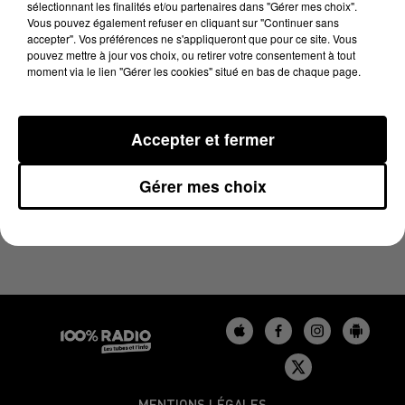
sélectionnant les finalités et/ou partenaires dans "Gérer mes choix".
26 juin 2023 - 1 min 14 sec
Vous pouvez également refuser en cliquant sur "Continuer sans
L'AGENDA DU GERS DU 26/06/2023 À 07H50
accepter". Vos préférences ne s'appliqueront que pour ce site. Vous
pouvez mettre à jour vos choix, ou retirer votre consentement à tout
moment via le lien "Gérer les cookies" situé en bas de chaque page.
L'agenda du Gers
Accepter et fermer
Gérer mes choix
MENTIONS LÉGALES