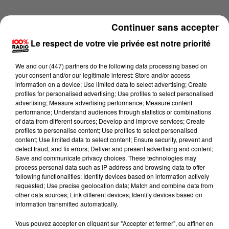
Continuer sans accepter
Le respect de votre vie privée est notre priorité
We and
our (447) partners
do the following data processing based on
your consent and/or our legitimate interest: Store and/or access
information on a device; Use limited data to select advertising; Create
profiles for personalised advertising; Use profiles to select personalised
advertising; Measure advertising performance; Measure content
performance; Understand audiences through statistics or combinations
of data from different sources; Develop and improve services; Create
profiles to personalise content; Use profiles to select personalised
content; Use limited data to select content; Ensure security, prevent and
detect fraud, and fix errors; Deliver and present advertising and content;
Lecture (1 min 14 sec)
Save and communicate privacy choices. These technologies may
process personal data such as IP address and browsing data to offer
following functionalities: Identify devices based on information actively
requested; Use precise geolocation data; Match and combine data from
other data sources; Link different devices; Identify devices based on
100%
information transmitted automatically.
L'agenda du Gers du 26/05/2026 à 06h47
Vous pouvez accepter en cliquant sur "Accepter et fermer", ou affiner en