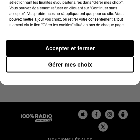
sélectionnant les finalités et/ou partenaires dans "Gérer mes choix".
26 mai 2026 - 1 min 14 sec
Vous pouvez également refuser en cliquant sur "Continuer sans
L'AGENDA DU GERS DU 26/05/2026 À 06H47
accepter". Vos préférences ne s'appliqueront que pour ce site. Vous
pouvez mettre à jour vos choix, ou retirer votre consentement à tout
moment via le lien "Gérer les cookies" situé en bas de chaque page.
L'agenda du Gers
Accepter et fermer
Gérer mes choix
MENTIONS LÉGALES