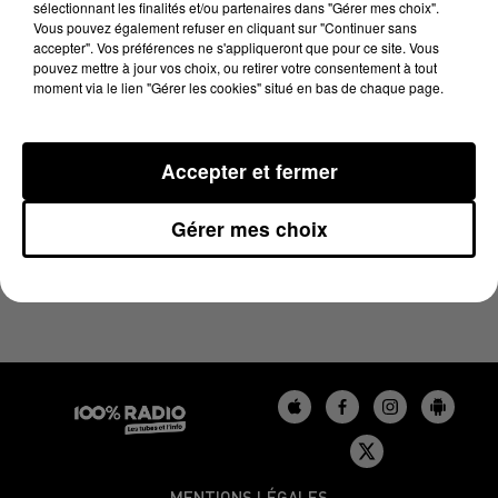
sélectionnant les finalités et/ou partenaires dans "Gérer mes choix".
25 mai 2023 - 1 min 14 sec
Vous pouvez également refuser en cliquant sur "Continuer sans
L'AGENDA DU GERS DU 25/05/2023 À 06H47
accepter". Vos préférences ne s'appliqueront que pour ce site. Vous
pouvez mettre à jour vos choix, ou retirer votre consentement à tout
moment via le lien "Gérer les cookies" situé en bas de chaque page.
Podcasts agendas du Béarn
Accepter et fermer
Gérer mes choix
MENTIONS LÉGALES