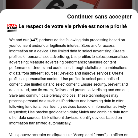
Continuer sans accepter
Le respect de votre vie privée est notre priorité
We and
our (447) partners
do the following data processing based on
your consent and/or our legitimate interest: Store and/or access
information on a device; Use limited data to select advertising; Create
profiles for personalised advertising; Use profiles to select personalised
advertising; Measure advertising performance; Measure content
performance; Understand audiences through statistics or combinations
of data from different sources; Develop and improve services; Create
profiles to personalise content; Use profiles to select personalised
content; Use limited data to select content; Ensure security, prevent and
detect fraud, and fix errors; Deliver and present advertising and content;
Lecture (1 min 14 sec)
Save and communicate privacy choices. These technologies may
process personal data such as IP address and browsing data to offer
following functionalities: Identify devices based on information actively
requested; Use precise geolocation data; Match and combine data from
other data sources; Link different devices; Identify devices based on
100%
information transmitted automatically.
L'agenda du Béarn
Vous pouvez accepter en cliquant sur "Accepter et fermer", ou affiner en