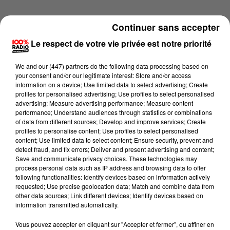
Continuer sans accepter
Le respect de votre vie privée est notre priorité
We and
our (447) partners
do the following data processing based on
your consent and/or our legitimate interest: Store and/or access
information on a device; Use limited data to select advertising; Create
profiles for personalised advertising; Use profiles to select personalised
advertising; Measure advertising performance; Measure content
performance; Understand audiences through statistics or combinations
of data from different sources; Develop and improve services; Create
profiles to personalise content; Use profiles to select personalised
content; Use limited data to select content; Ensure security, prevent and
detect fraud, and fix errors; Deliver and present advertising and content;
Lecture (1 min 15 sec)
Save and communicate privacy choices. These technologies may
process personal data such as IP address and browsing data to offer
following functionalities: Identify devices based on information actively
requested; Use precise geolocation data; Match and combine data from
other data sources; Link different devices; Identify devices based on
100%
information transmitted automatically.
100% Radio l'agenda du Gers
Vous pouvez accepter en cliquant sur "Accepter et fermer", ou affiner en