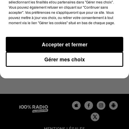
sélectionnant les finalités et/ou partenaires dans "Gérer mes choix".
25 mars 2025 - 1 min 15 sec
Vous pouvez également refuser en cliquant sur "Continuer sans
L'AGENDA DU GERS DU 25/03/2025 À 13H32
accepter". Vos préférences ne s'appliqueront que pour ce site. Vous
pouvez mettre à jour vos choix, ou retirer votre consentement à tout
moment via le lien "Gérer les cookies" situé en bas de chaque page.
L'agenda du Gers
Accepter et fermer
Gérer mes choix
MENTIONS LÉGALES