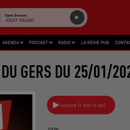
Open Season
JOSEF SALVAT
AGENDA
PODCAST
RADIO
LA RÉGIE PUB
CONTA
DU GERS DU 25/01/20
Lecture (1 min 14 sec)
100%