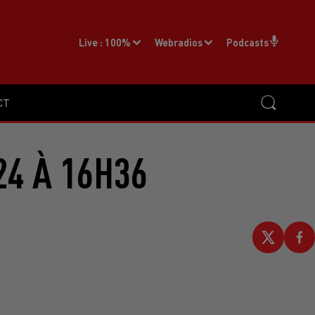
Live :
100%
Webradios
Podcasts
CT
24 À 16H36