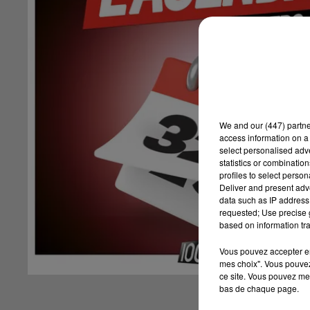
We and
our (447) partn
access information on a 
select personalised ad
statistics or combinatio
profiles to select person
Deliver and present adv
data such as IP address 
requested; Use precise g
based on information tra
Vous pouvez accepter en 
mes choix". Vous pouvez
ce site. Vous pouvez met
bas de chaque page.