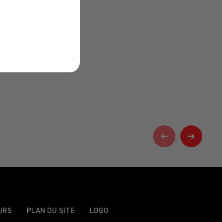
URS
PLAN DU SITE
LOGO