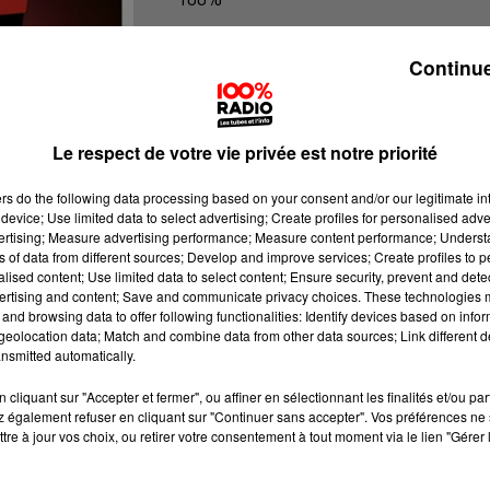
100% Radio l'agenda du Gers
Continue
Le respect de votre vie privée est notre priorité
ers
do the following data processing based on your consent and/or our legitimate int
device; Use limited data to select advertising; Create profiles for personalised adver
vertising; Measure advertising performance; Measure content performance; Unders
ns of data from different sources; Develop and improve services; Create profiles to 
alised content; Use limited data to select content; Ensure security, prevent and detect
ertising and content; Save and communicate privacy choices. These technologies
and browsing data to offer following functionalities: Identify devices based on infor
eolocation data; Match and combine data from other data sources; Link different de
nsmitted automatically.
cliquant sur "Accepter et fermer", ou affiner en sélectionnant les finalités et/ou pa
 également refuser en cliquant sur "Continuer sans accepter". Vos préférences ne 
tre à jour vos choix, ou retirer votre consentement à tout moment via le lien "Gérer 