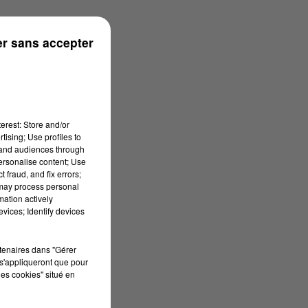
r sans accepter
erest: Store and/or
tising; Use profiles to
tand audiences through
personalise content; Use
 fraud, and fix errors;
 may process personal
mation actively
vices; Identify devices
rtenaires dans "Gérer
s'appliqueront que pour
les cookies" situé en