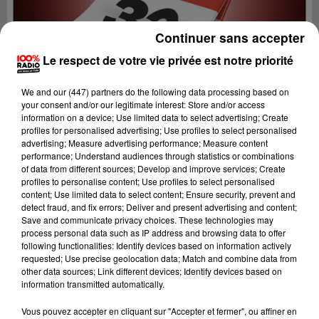
Continuer sans accepter
Le respect de votre vie privée est notre priorité
We and
our (447) partners
do the following data processing based on
your consent and/or our legitimate interest: Store and/or access
information on a device; Use limited data to select advertising; Create
profiles for personalised advertising; Use profiles to select personalised
advertising; Measure advertising performance; Measure content
performance; Understand audiences through statistics or combinations
of data from different sources; Develop and improve services; Create
profiles to personalise content; Use profiles to select personalised
content; Use limited data to select content; Ensure security, prevent and
detect fraud, and fix errors; Deliver and present advertising and content;
Lecture (1 min 13 sec)
Save and communicate privacy choices. These technologies may
process personal data such as IP address and browsing data to offer
following functionalities: Identify devices based on information actively
requested; Use precise geolocation data; Match and combine data from
other data sources; Link different devices; Identify devices based on
100%
information transmitted automatically.
100% Radio l'agenda du Gers
Vous pouvez accepter en cliquant sur "Accepter et fermer", ou affiner en