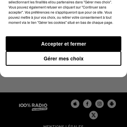
sélectionnant les finalités et/ou partenaires dans "Gérer mes choix".
24 décembre 2023 - 1 min 13 sec
Vous pouvez également refuser en cliquant sur "Continuer sans
L'AGENDA DU GERS DU 24/12/2023 À 06H36
accepter". Vos préférences ne s'appliqueront que pour ce site. Vous
pouvez mettre à jour vos choix, ou retirer votre consentement à tout
moment via le lien "Gérer les cookies" situé en bas de chaque page.
L'agenda du Gers
Accepter et fermer
Gérer mes choix
MENTIONS LÉGALES