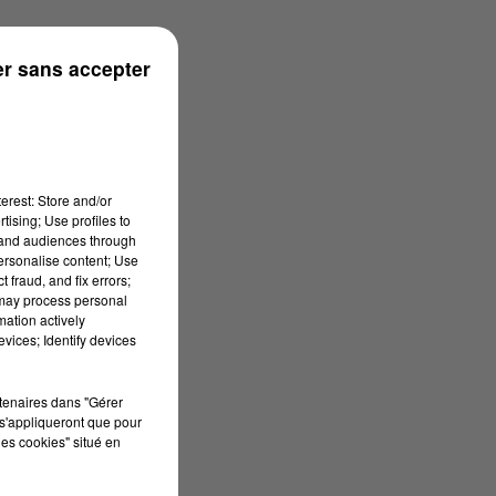
r sans accepter
erest: Store and/or
tising; Use profiles to
tand audiences through
personalise content; Use
 fraud, and fix errors;
 may process personal
mation actively
vices; Identify devices
rtenaires dans "Gérer
s'appliqueront que pour
les cookies" situé en