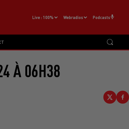
Live :
100%
Webradios
Podcasts
CT
24 À 06H38