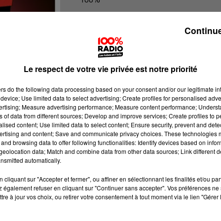
100% Radio l'agenda du Gers
Continue
Le respect de votre vie privée est notre priorité
ers
do the following data processing based on your consent and/or our legitimate int
device; Use limited data to select advertising; Create profiles for personalised adver
vertising; Measure advertising performance; Measure content performance; Unders
ns of data from different sources; Develop and improve services; Create profiles to 
alised content; Use limited data to select content; Ensure security, prevent and detect
ertising and content; Save and communicate privacy choices. These technologies
and browsing data to offer following functionalities: Identify devices based on infor
eolocation data; Match and combine data from other data sources; Link different de
nsmitted automatically.
cliquant sur "Accepter et fermer", ou affiner en sélectionnant les finalités et/ou pa
 également refuser en cliquant sur "Continuer sans accepter". Vos préférences ne 
tre à jour vos choix, ou retirer votre consentement à tout moment via le lien "Gérer 