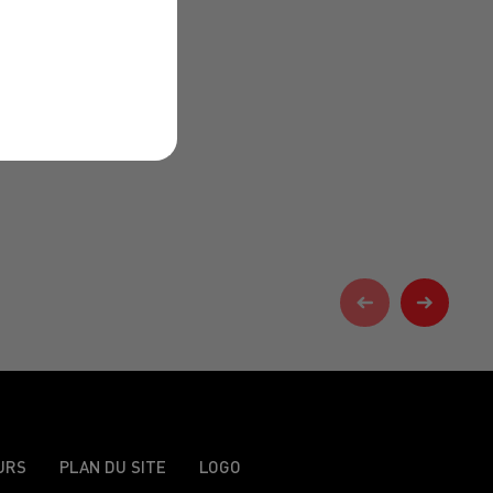
URS
PLAN DU SITE
LOGO