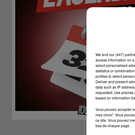
We and
our (447) partn
access information on a 
select personalised ad
statistics or combinatio
profiles to select person
Deliver and present adv
data such as IP address 
requested; Use precise g
based on information tra
Vous pouvez accepter en 
mes choix". Vous pouvez
ce site. Vous pouvez met
bas de chaque page.