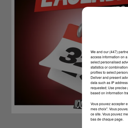
We and
our (447) partn
access information on a 
select personalised ad
statistics or combinatio
profiles to select person
Deliver and present adv
data such as IP address 
requested; Use precise g
based on information tra
Vous pouvez accepter en 
mes choix". Vous pouvez
ce site. Vous pouvez met
bas de chaque page.