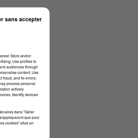
r sans accepter
erest: Store and/or
tising; Use profiles to
tand audiences through
personalise content; Use
 fraud, and fix errors;
 may process personal
mation actively
vices; Identify devices
rtenaires dans "Gérer
s'appliqueront que pour
les cookies" situé en