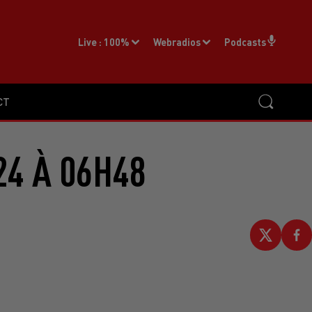
Live :
100%
Webradios
Podcasts
CT
24 À 06H48