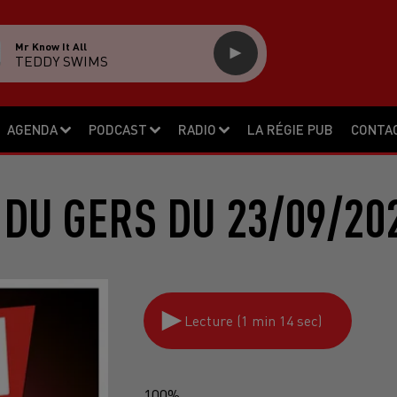
Mr Know It All
TEDDY SWIMS
AGENDA
PODCAST
RADIO
LA RÉGIE PUB
CONTA
DU GERS DU 23/09/20
Lecture (1 min 14 sec)
100%