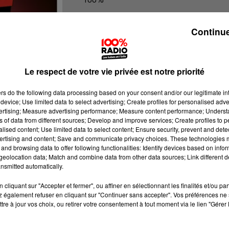
100% Radio l'agenda du Gers
Continue
Le respect de votre vie privée est notre priorité
ers
do the following data processing based on your consent and/or our legitimate int
device; Use limited data to select advertising; Create profiles for personalised adver
vertising; Measure advertising performance; Measure content performance; Unders
ns of data from different sources; Develop and improve services; Create profiles to 
alised content; Use limited data to select content; Ensure security, prevent and detect
ertising and content; Save and communicate privacy choices. These technologies
and browsing data to offer following functionalities: Identify devices based on infor
eolocation data; Match and combine data from other data sources; Link different de
nsmitted automatically.
cliquant sur "Accepter et fermer", ou affiner en sélectionnant les finalités et/ou pa
 également refuser en cliquant sur "Continuer sans accepter". Vos préférences ne 
tre à jour vos choix, ou retirer votre consentement à tout moment via le lien "Gérer 