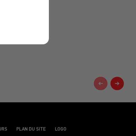
URS
PLAN DU SITE
LOGO