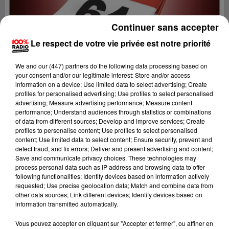
Continuer sans accepter
Le respect de votre vie privée est notre priorité
We and
our (447) partners
do the following data processing based on
your consent and/or our legitimate interest: Store and/or access
information on a device; Use limited data to select advertising; Create
profiles for personalised advertising; Use profiles to select personalised
advertising; Measure advertising performance; Measure content
performance; Understand audiences through statistics or combinations
of data from different sources; Develop and improve services; Create
profiles to personalise content; Use profiles to select personalised
content; Use limited data to select content; Ensure security, prevent and
detect fraud, and fix errors; Deliver and present advertising and content;
Lecture (1 min 14 sec)
Save and communicate privacy choices. These technologies may
process personal data such as IP address and browsing data to offer
following functionalities: Identify devices based on information actively
requested; Use precise geolocation data; Match and combine data from
other data sources; Link different devices; Identify devices based on
100%
information transmitted automatically.
L'agenda du Béarn
Vous pouvez accepter en cliquant sur "Accepter et fermer", ou affiner en