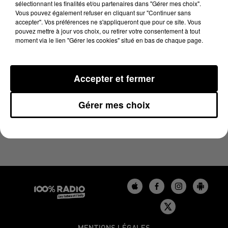
sélectionnant les finalités et/ou partenaires dans "Gérer mes choix".
22 juin 2023 - 1 min 14 sec
Vous pouvez également refuser en cliquant sur "Continuer sans
L'AGENDA DU GERS DU 22/06/2023 À 10H40
accepter". Vos préférences ne s'appliqueront que pour ce site. Vous
pouvez mettre à jour vos choix, ou retirer votre consentement à tout
moment via le lien "Gérer les cookies" situé en bas de chaque page.
Podcasts agendas du Béarn
Accepter et fermer
Gérer mes choix
MENTIONS LÉGALES