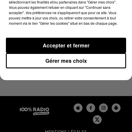
sélectionnant les finalités et/ou partenaires dans "Gérer mes choix".
22 février 2025 - 1 min 14 sec
Vous pouvez également refuser en cliquant sur "Continuer sans
L'AGENDA DU GERS DU 22/02/2025 À 06H44
accepter". Vos préférences ne s'appliqueront que pour ce site. Vous
pouvez mettre à jour vos choix, ou retirer votre consentement à tout
moment via le lien "Gérer les cookies" situé en bas de chaque page.
L'agenda du Gers
Accepter et fermer
Gérer mes choix
MENTIONS LÉGALES