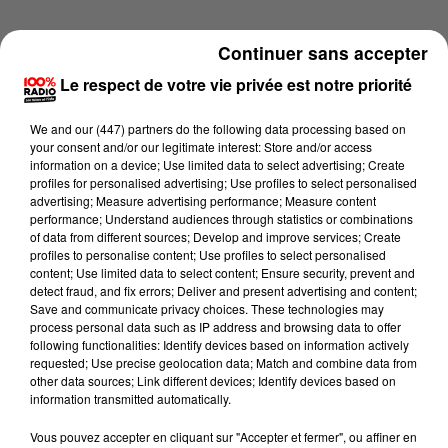
Continuer sans accepter
Le respect de votre vie privée est notre priorité
We and
our (447) partners
do the following data processing based on
your consent and/or our legitimate interest: Store and/or access
information on a device; Use limited data to select advertising; Create
profiles for personalised advertising; Use profiles to select personalised
advertising; Measure advertising performance; Measure content
performance; Understand audiences through statistics or combinations
of data from different sources; Develop and improve services; Create
profiles to personalise content; Use profiles to select personalised
content; Use limited data to select content; Ensure security, prevent and
detect fraud, and fix errors; Deliver and present advertising and content;
Lecture (1 min 14 sec)
Save and communicate privacy choices. These technologies may
process personal data such as IP address and browsing data to offer
following functionalities: Identify devices based on information actively
requested; Use precise geolocation data; Match and combine data from
other data sources; Link different devices; Identify devices based on
100%
information transmitted automatically.
100% Radio l'agenda du Gers
Vous pouvez accepter en cliquant sur "Accepter et fermer", ou affiner en