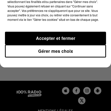
sélectionnant les finalités et/ou partenaires dans "Gérer mes choix".
21 juin 2023 - 1 min 14 sec
Vous pouvez également refuser en cliquant sur "Continuer sans
L'AGENDA DU GERS DU 21/06/2023 À 07H51
accepter". Vos préférences ne s'appliqueront que pour ce site. Vous
pouvez mettre à jour vos choix, ou retirer votre consentement à tout
moment via le lien "Gérer les cookies" situé en bas de chaque page.
L'agenda du Gers
Accepter et fermer
Gérer mes choix
MENTIONS LÉGALES