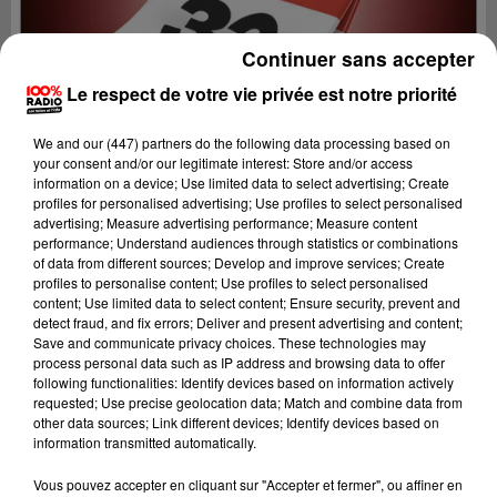
Continuer sans accepter
Le respect de votre vie privée est notre priorité
We and
our (447) partners
do the following data processing based on
your consent and/or our legitimate interest: Store and/or access
information on a device; Use limited data to select advertising; Create
profiles for personalised advertising; Use profiles to select personalised
advertising; Measure advertising performance; Measure content
performance; Understand audiences through statistics or combinations
of data from different sources; Develop and improve services; Create
profiles to personalise content; Use profiles to select personalised
content; Use limited data to select content; Ensure security, prevent and
detect fraud, and fix errors; Deliver and present advertising and content;
Lecture (1 min 14 sec)
Save and communicate privacy choices. These technologies may
process personal data such as IP address and browsing data to offer
following functionalities: Identify devices based on information actively
requested; Use precise geolocation data; Match and combine data from
other data sources; Link different devices; Identify devices based on
100%
information transmitted automatically.
L'agenda du Gers
Vous pouvez accepter en cliquant sur "Accepter et fermer", ou affiner en