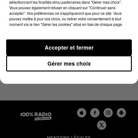
sélectionnant les finalités et/ou partenaires dans "Gérer mes choix".
21 mai 2026 - 1 min 14 sec
Vous pouvez également refuser en cliquant sur "Continuer sans
L'AGENDA DU GERS DU 21/05/2026 À 06H46
accepter". Vos préférences ne s'appliqueront que pour ce site. Vous
pouvez mettre à jour vos choix, ou retirer votre consentement à tout
moment via le lien "Gérer les cookies" situé en bas de chaque page.
L'agenda du Gers
Accepter et fermer
Gérer mes choix
MENTIONS LÉGALES