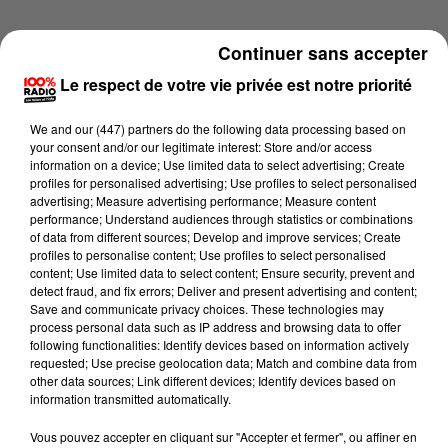
Continuer sans accepter
Le respect de votre vie privée est notre priorité
We and
our (447) partners
do the following data processing based on
your consent and/or our legitimate interest: Store and/or access
information on a device; Use limited data to select advertising; Create
profiles for personalised advertising; Use profiles to select personalised
advertising; Measure advertising performance; Measure content
performance; Understand audiences through statistics or combinations
of data from different sources; Develop and improve services; Create
profiles to personalise content; Use profiles to select personalised
content; Use limited data to select content; Ensure security, prevent and
detect fraud, and fix errors; Deliver and present advertising and content;
Lecture (1 min 14 sec)
Save and communicate privacy choices. These technologies may
process personal data such as IP address and browsing data to offer
following functionalities: Identify devices based on information actively
requested; Use precise geolocation data; Match and combine data from
other data sources; Link different devices; Identify devices based on
100%
information transmitted automatically.
L'agenda du Gers du 21/05/2026 à 06h46
Vous pouvez accepter en cliquant sur "Accepter et fermer", ou affiner en